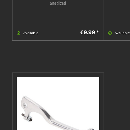
anodized
€9.99 *
Available
Available