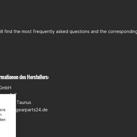
ll find the most frequently asked questions and the corresponding 
rmationen des Herstellers:
 GmbH
wann 5-7
heim am Taunus
pport@gearparts24.de
ere
n
den