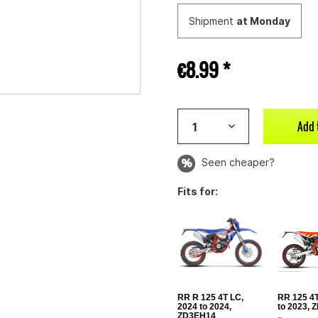
Shipment
at Monday
€8.99 *
Add 
Seen cheaper?
Fits for:
RR R 125 4T LC,
RR 125 4T
2024 to 2024,
to 2023,
ZD3EH14