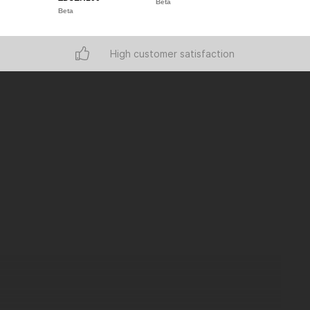
Beta
Beta
Beta
High customer satisfaction