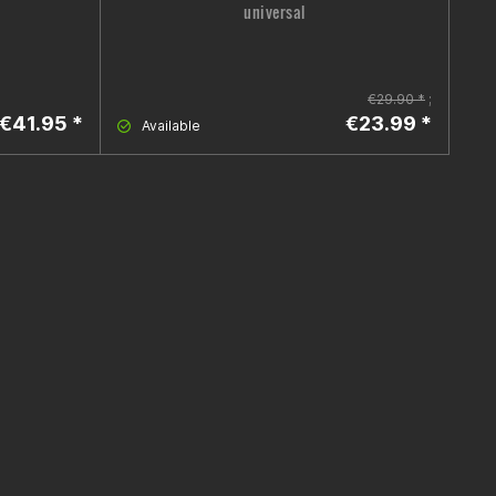
universal
€29.90 *
;
€41.95 *
€23.99 *
Available