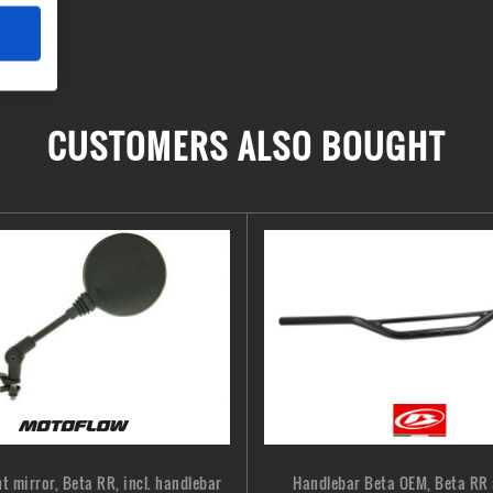
CUSTOMERS ALSO BOUGHT
 mirror, Beta RR, incl. handlebar
Handlebar Beta OEM, Beta RR a