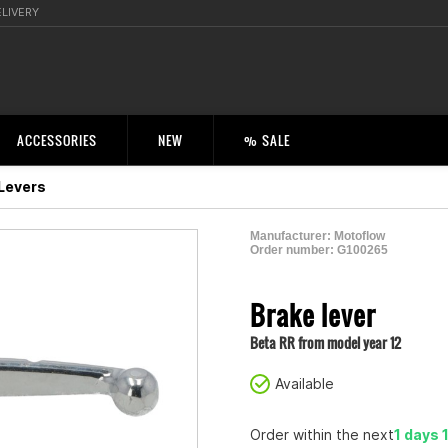
ELIVERY
ACCESSORIES
NEW
% SALE
Levers
Manufacturer:
Motoflow
Order number:
G100265
2001176800003
Brake lever
Beta RR from model year 12
Available
Order within the next
1 days 