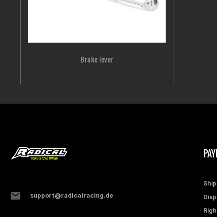
Brake lever
PAY
Ship
support@radicalracing.de
Disp
Righ