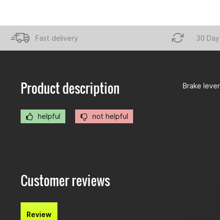
Fast delivery
30 Day
Product description
Brake lever
helpful
not helpful
Customer reviews
Review