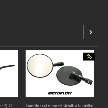
b Bj. 21
Handlebar end mirror set Motoflow Superbike,