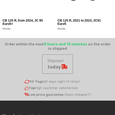
CB 125 R, from 2024, JC 95
CB 125 R, 2021 to 2023, JC91
C
Euro5+
Euro5
E
Honda
Honda
H
Order within the next
8 hours and 16 minutes
so the order
is shipped
Shipment
today
30 Tage
30 days right of return
Top
High customer satisfaction
Low price guarantee
(
Seen cheaper?
)