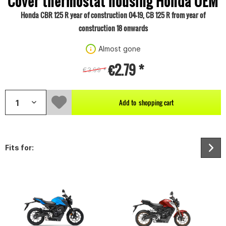
Cover thermostat housing Honda OEM
Honda CBR 125 R year of construction 04-19, CB 125 R from year of
construction 18 onwards
Almost gone
€2.79 *
€3.99 *
;
Add to
shopping cart
Fits for: