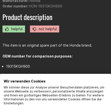
Manufacturer:
Honda
Order number:
HON-19315KGH900
Product description
helpful
not helpful
This item is an original spare part of the Honda brand.
OEM number for comparison purposes:
19315KGH900
Wir verwenden Cookies
Wir können diese zur Analyse unserer Besucherdaten platzieren, um
Customer reviews
unsere Webseite zu verbessern, personalisierte Inhalte anzuzeigen
Review
und Ihnen ein großartiges Webseiten-Erlebnis zu bieten. Für weitere
Informationen zu den von uns verwendeten Cookies öffnen Sie die
Einstellungen.