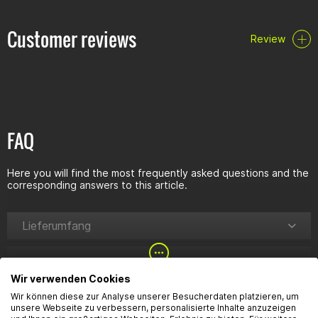
Mounting material
Incl. EG-BE. No further registration is necessary!
Customer reviews
Review
Type approval (EG-BE)
14185E.pdf
FAQ
Here you will find the most frequently asked questions and the
corresponding answers to this article.
Lieferumfang
Ist der Auspuff für die RC zugelassen?
Wir verwenden Cookies
Kann man den db killer entfernen und hört sich der
Wir können diese zur Analyse unserer Besucherdaten platzieren, um
sound mit db killer besser an als der originale
unsere Webseite zu verbessern, personalisierte Inhalte anzuzeigen