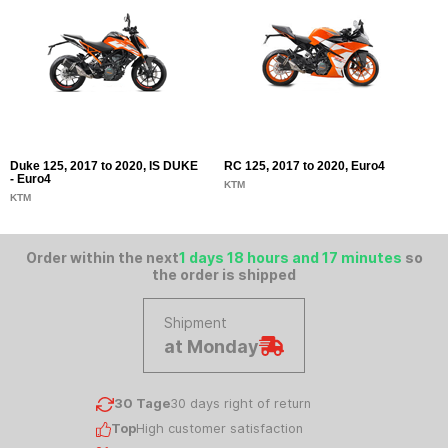
Duke 125, 2017 to 2020, IS DUKE
RC 125, 2017 to 2020, Euro4
D
- Euro4
KTM
K
KTM
Order within the next
1 days 18 hours and 17 minutes
so
the order is shipped
Shipment
at Monday
30 Tage
30 days right of return
Top
High customer satisfaction