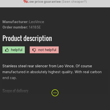
Low price guarantee
(
Seen cheaper?
)
Manufacturer:
LeoVince
Order number:
14185E
Product description
helpful
not helpful
Stainless steel rear silencer from Leo Vince. Of course
manufactured in absolutely highest quality. With real carbon
end cap.
Scope of delivery
Complete carbon rear silencer
stainless steel connecting pipe for mounting on the original
middle silencer