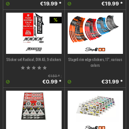
€19.99 *
€19.99 *
Sticker set Radical, DIN A5, 9 stickers
Stage6 rim edge stickers, 17", various
colors
€1.50 *
;
€0.99 *
€31.99 *