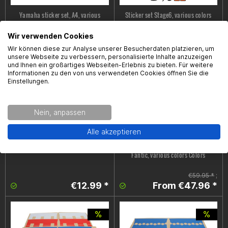
Yamaha sticker set, A4, various
Sticker set Stage6, various colors
colors Colors
Colors, DIN A4
Wir verwenden Cookies
€4.99 *
€11.00 *
Wir können diese zur Analyse unserer Besucherdaten platzieren, um
unsere Webseite zu verbessern, personalisierte Inhalte anzuzeigen
und Ihnen ein großartiges Webseiten-Erlebnis zu bieten. Für weitere
Informationen zu den von uns verwendeten Cookies öffnen Sie die
Einstellungen.
Nein, anpassen
Alle akzeptieren
Yamaha OEM Stickerset, universell
Rim sticker set Wiesi Factory 50/50,
Fantic, various colors Colors
€59.95 *
;
€12.99 *
From €47.96 *