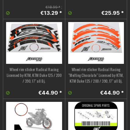
€18.99 *
;
€13.29 *
€25.95 *
Wheel rim sticker Radical Racing
Wheel rim sticker Radical Racing
Licensed by KTM, KTM Duke 125 / 200
"Melting Chocolate" Licensed by KTM,
/ 390, 17" all Bj.
KTM Duke 125 / 200 / 390, 17" all Bj.
€44.90 *
€44.90 *