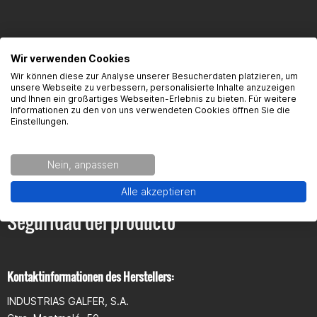
Wir verwenden Cookies
Wir können diese zur Analyse unserer Besucherdaten platzieren, um
FAQ
unsere Webseite zu verbessern, personalisierte Inhalte anzuzeigen
und Ihnen ein großartiges Webseiten-Erlebnis zu bieten. Für weitere
Informationen zu den von uns verwendeten Cookies öffnen Sie die
Here you will find the most frequently asked questions and the
Einstellungen.
corresponding answers to this article.
Nein, anpassen
Alle akzeptieren
Seguridad del producto
Kontaktinformationen des Herstellers:
INDUSTRIAS GALFER, S.A.