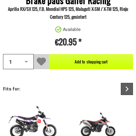
Brake pads Galfer Racing
Aprilia RX/SX 125, F.B. Mondial HPS 125, Malaguti X-SM / X-TM 125, Rieju
Century 125, gesintert
Available
€20.95 *
Add to
shopping cart
Fits for: