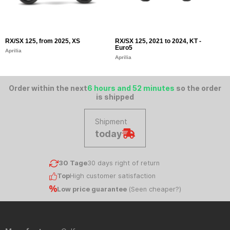
RX/SX 125, from 2025, XS
RX/SX 125, 2021 to 2024, KT -
S
Euro5
E
Aprilia
Aprilia
Ap
Order within the next
6 hours and 52 minutes
so the order
is shipped
Shipment
today
30 Tage
30 days right of return
Top
High customer satisfaction
Low price guarantee
(
Seen cheaper?
)