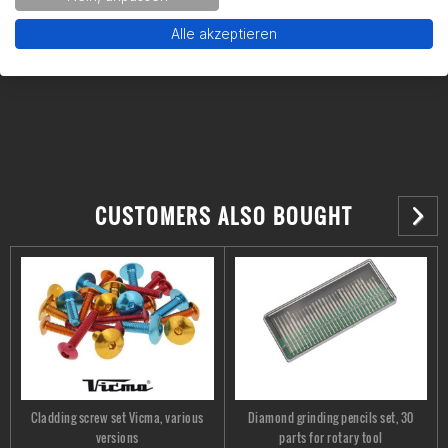
Kontakt:
support@gearpart24.de
Alle akzeptieren
CUSTOMERS ALSO BOUGHT
Cladding screw set Vicma, various
Diamond grinding pencils set, 30
versions
parts for rotary tool