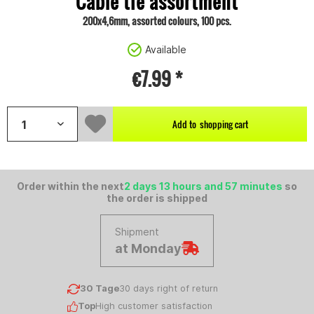
Cable tie assortment
200x4,6mm, assorted colours, 100 pcs.
Available
€7.99 *
Add to
shopping cart
Order within the next
2 days 13 hours and 57 minutes
so
the order is shipped
Shipment
at Monday
30 Tage
30 days right of return
Top
High customer satisfaction