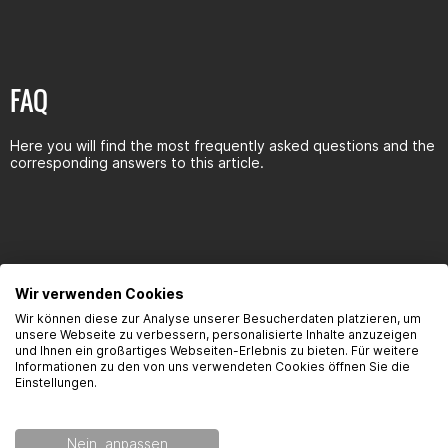
FAQ
Here you will find the most frequently asked questions and the
corresponding answers to this article.
Seguridad del producto
Wir verwenden Cookies
Wir können diese zur Analyse unserer Besucherdaten platzieren, um
unsere Webseite zu verbessern, personalisierte Inhalte anzuzeigen
und Ihnen ein großartiges Webseiten-Erlebnis zu bieten. Für weitere
Kontaktinformationen des Herstellers:
Informationen zu den von uns verwendeten Cookies öffnen Sie die
Einstellungen.
Gearparts GmbH
Im Langgewann 5-7
Nein, anpassen
65719 Hofheim am Taunus