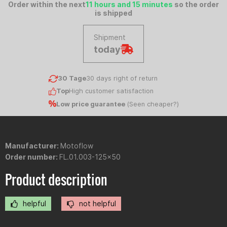
Order within the next
11 hours and 15 minutes
so the order
is shipped
Shipment
today
30 Tage
30 days right of return
Top
High customer satisfaction
Low price guarantee
(
Seen cheaper?
)
Manufacturer:
Motoflow
Order number:
FL.01.003-125x50
Product description
helpful
not helpful