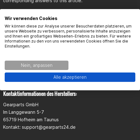
corresponding answers to this article.
Ist diese Folie Hitzebeständig?
Wir verwenden Cookies
Wir können diese zur Analyse unserer Besucherdaten platzieren, um
unsere Webseite zu verbessern, personalisierte Inhalte anzuzeigen
Hallo, ist diese Folie gut dehnbar bzw, gut faltbar?
und Ihnen ein großartiges Webseiten-Erlebnis zu bieten. Für weitere
Informationen zu den von uns verwendeten Cookies öffnen Sie die
Einstellungen.
Ist diese Folie selbstklebend?
Kann man diese Folie auch zu Hause anbringen oder
Nein, anpassen
Seguridad del producto
muss man dafür zur Werkstatt?
Alle akzeptieren
Kontaktinformationen des Herstellers:
Gearparts GmbH
Im Langgewann 5-7
65719 Hofheim am Taunus
Kontakt:
support@gearparts24.de