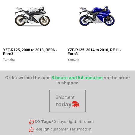
YZF-R125, 2008 to 2013, RE06 -
YZF-R125, 2014 to 2016, RE11 -
Y
Euro3
Euro3
E
Yamaha
Yamaha
Y
Order within the next
6 hours and 54 minutes
so the order
is shipped
Shipment
today
30 Tage
30 days right of return
Top
High customer satisfaction