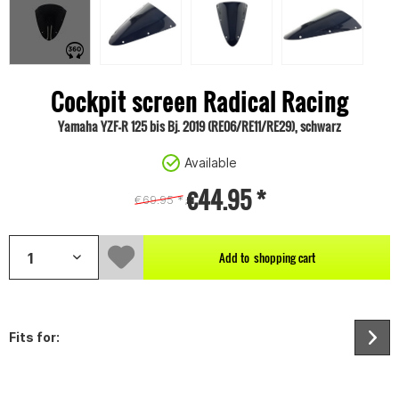
Cockpit screen Radical Racing
Yamaha YZF-R 125 bis Bj. 2019 (RE06/RE11/RE29), schwarz
Available
€44.95 *
€69.95 *
;
Add to
shopping cart
Fits for: