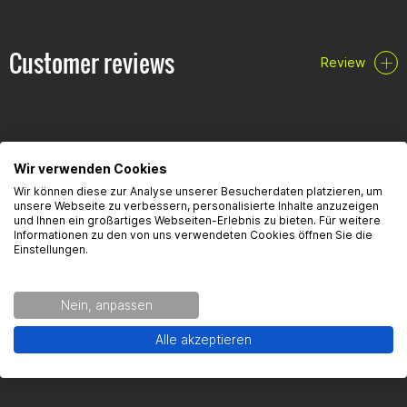
Customer reviews
Review
Wir verwenden Cookies
FAQ
Wir können diese zur Analyse unserer Besucherdaten platzieren, um
unsere Webseite zu verbessern, personalisierte Inhalte anzuzeigen
und Ihnen ein großartiges Webseiten-Erlebnis zu bieten. Für weitere
Here you will find the most frequently asked questions and the
Informationen zu den von uns verwendeten Cookies öffnen Sie die
corresponding answers to this article.
Einstellungen.
Ist die Scheibe Komplett verspiegelt?
Nein, anpassen
Alle akzeptieren
Ist die Scheibe legal/ ABE oder E nummer ?
Hat die Scheibe eine ABE?