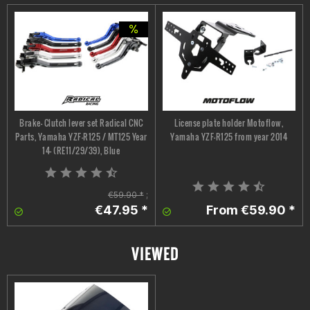
Brake- Clutch lever set Radical CNC
License plate holder Motoflow,
Parts, Yamaha YZF-R125 / MT125 Year
Yamaha YZF-R125 from year 2014
14- (RE11/29/39), Blue
€59.90 *
;
€47.95 *
From €59.90 *
VIEWED