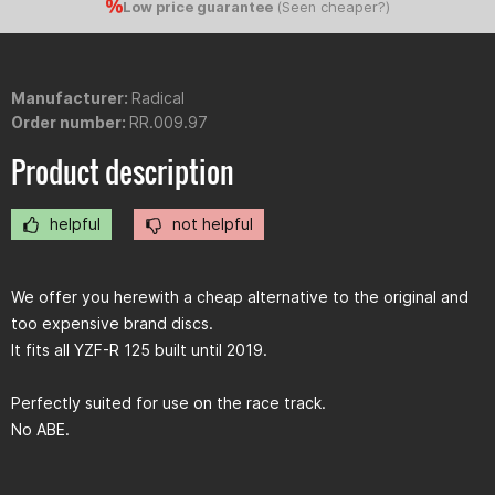
Low price guarantee
(
Seen cheaper?
)
Manufacturer:
Radical
Order number:
RR.009.97
Product description
helpful
not helpful
We offer you herewith a cheap alternative to the original and
too expensive brand discs.
It fits all YZF-R 125 built until 2019.
Perfectly suited for use on the race track.
No ABE.