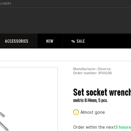
ELIVERY
ACCESSORIES
NEW
% SALE
Manufacturer:
Diverse
Order number:
IP44196
2004557200003
Set socket wrench
metric 8-14mm, 5 pcs.
Almost gone
Order within the next
3 hour