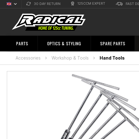
125CCM EXPERT
30 DAY RETURN
FAST D
English
Sprachauswahl
PARTS
OPTICS & STYLING
SPARE PARTS
Accessories
Workshop & Tools
Hand Tools