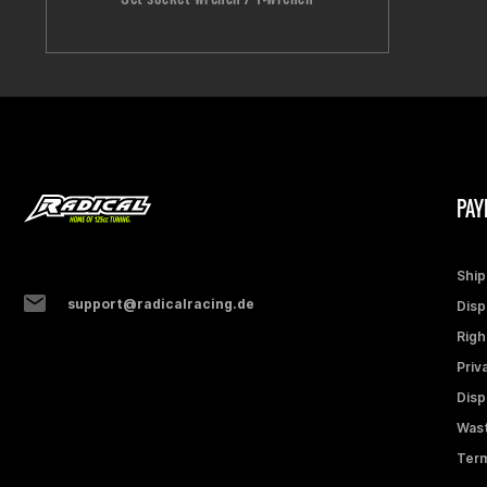
PAY
Ship
support@radicalracing.de
Disp
Righ
Priv
Disp
Wast
Term