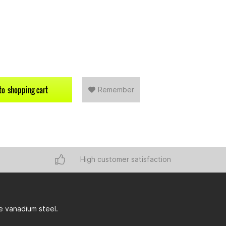
to
shopping cart
Remember
High customer satisfaction
e vanadium steel.