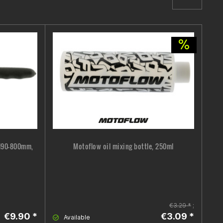
 190-800mm,
Motoflow oil mixing bottle, 250ml
€3.29 *
;
€9.90 *
€3.09 *
Available