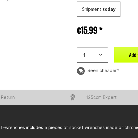
Shipment
today
€15.99 *
Add 
Seen cheaper?
 Return
125ccm Expert
f T-wrenches includes 5 pieces of socket wrenches made of chrom