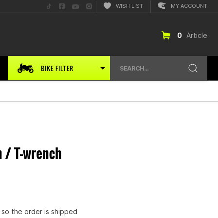
Folge
Folge
Folge
Folge
WISH LIST
MY ACCOUNT
uns
uns
uns
uns
auf
auf
auf
auf
TikTok
Facebook
YouTube
Instagram
0
Article
BIKE FILTER
SEARCH...
 / T-wrench
s
so the order is shipped