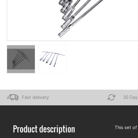
Fast delivery
30 Day
Product description
This set o