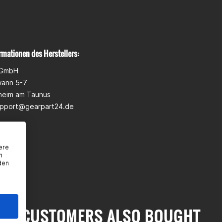
rmationen des Herstellers:
 GmbH
wann 5-7
heim am Taunus
pport@gearpart24.de
ere
n
den
CUSTOMERS ALSO BOUGHT