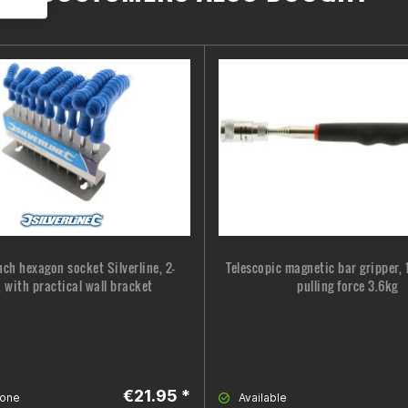
nch hexagon socket Silverline, 2-
Telescopic magnetic bar gripper,
 with practical wall bracket
pulling force 3.6kg
€21.95 *
gone
Available