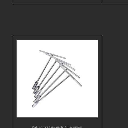
Set socket wrench / T-wrench