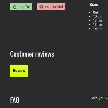
Sizes
helpful
not helpful
8mm
10mm
12mm
13mm
14mm
Customer reviews
Review
FAQ
Here you wi