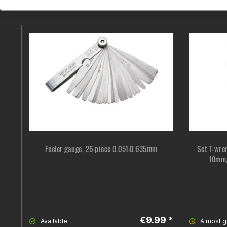
Feeler gauge, 26-piece 0.051-0.635mm
Set T-wre
10mm,
€9.99 *
Available
Almost 