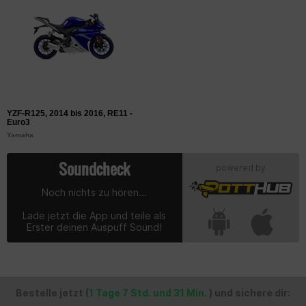
YZF-R125, 2014 bis 2016, RE11 -
Euro3
Yamaha
Soundcheck
powered by
Noch nichts zu hören...
Lade jetzt die App und teile als
Erster deinen Auspuff Sound!
Bestelle jetzt (
1 Tage 7 Std. und 31 Min.
) und sichere dir: