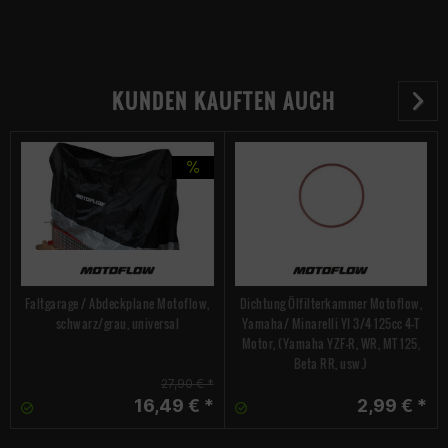
KUNDEN KAUFTEN AUCH
Faltgarage / Abdeckplane Motoflow,
Dichtung Ölfilterkammer Motoflow,
schwarz/grau, universal
Yamaha/ Minarelli YI 3/4 125cc 4-T
Motor, (Yamaha YZF-R, WR, MT 125,
Beta RR, usw.)
27,90 € *
16,49 € *
2,99 € *