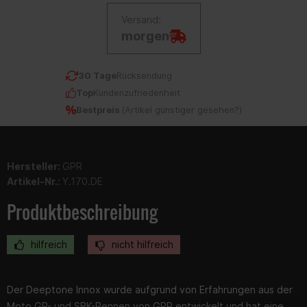
Versand:
morgen
30 Tage
Rücksendung
Top
Kundenzufriedenheit
Bestpreis
(
Artikel günstiger gesehen?
)
Hersteller:
GPR
Artikel-Nr.:
Y.170.DE
Produktbeschreibung
hilfreich
nicht hilfreich
Der Deeptone Innox wurde aufgrund von Erfahrungen aus der
Moto GP- und SBK-Rennen von GPR entwickelt und hat eine