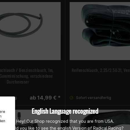
fschlauch / Benzinschlauch, 1m,
Reifenschlauch, 2.25/2.50-21, Ven
 Gummimischung, verschiedene
Durchmesser
ab 14,99 € *
sandfertig
Sofort versandfertig
English Language recognized
ere
n
den
Hey! Our Shop recognized that you are from USA.
Would you like to see the english Version of Radical Racing?