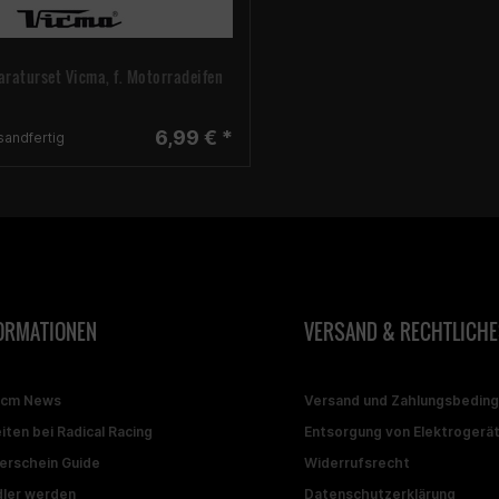
raturset Vicma, f. Motorradeifen
6,99 € *
sandfertig
ORMATIONEN
VERSAND & RECHTLICHE
ccm News
Versand und Zahlungsbedin
iten bei Radical Racing
Entsorgung von Elektrogerä
erschein Guide
Widerrufsrecht
ler werden
Datenschutzerklärung