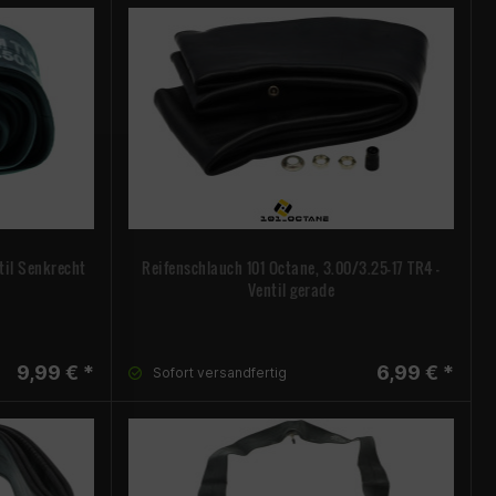
til Senkrecht
Reifenschlauch 101 Octane, 3.00/3.25-17 TR4 -
Ventil gerade
9,99 € *
6,99 € *
Sofort versandfertig