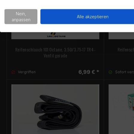
Nein,
Alle akzeptieren
anpassen
Reifenschlauch 101 Octane, 3.50/3.75-17 TR4 -
Reifensc
Ventil gerade
6,99 € *
Vergriffen
Sofort ver