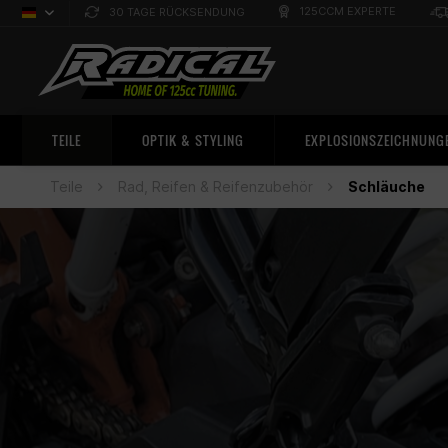
125CCM EXPERTE
30 TAGE RÜCKSENDUNG
Deutsch
Sprachauswahl
TEILE
OPTIK & STYLING
EXPLOSIONSZEICHNUNG
Teile
Rad, Reifen & Reifenzubehör
Schläuche