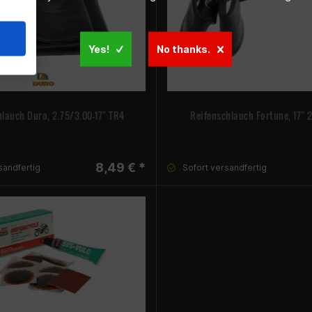
Yes!
No thanks.
hlauch Duro, 2.75/3.00-17" TR4
Reifenschlauch Fortune, 17" 2
8,49 € *
sandfertig
Sofort versandfertig