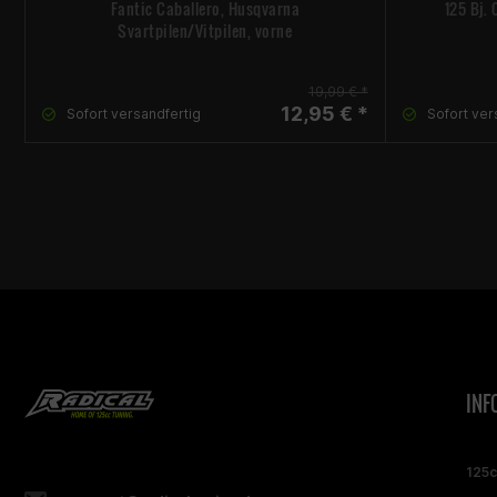
Fantic Caballero, Husqvarna
125 Bj. 
Svartpilen/Vitpilen, vorne
19,99 € *
12,95 € *
Sofort versandfertig
Sofort ver
INF
125