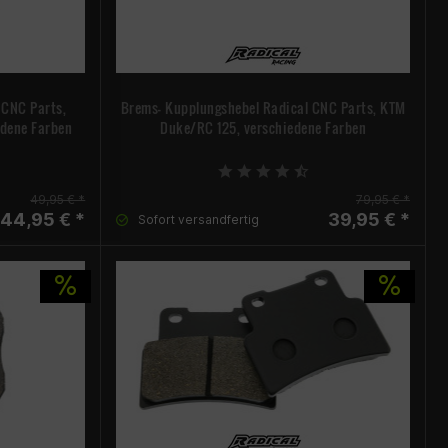
 CNC Parts,
Brems- Kupplungshebel Radical CNC Parts, KTM
edene Farben
Duke/RC 125, verschiedene Farben
49,95 € *
79,95 € *
44,95 € *
39,95 € *
Sofort versandfertig