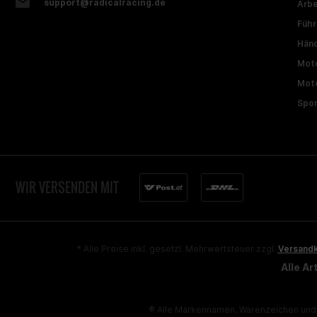
support@radicalracing.de
Arbe
Führ
Händ
Moto
Moto
Spon
WIR VERSENDEN MIT
* Alle Preise inkl. gesetzl. Mehrwertsteuer zzgl.
Versand
Alle A
® Alle Markennamen, Warenzeichen und 