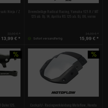
saki Ninja / Z
Bremsbeläge Radical Racing, Yamaha YZF-R / MT
125 ab. Bj. 14, Aprilia RS 125 ab. Bj. 06, vorne
22,90 € *
24,99 € *
13,99 € *
15,99 € *
Sofort versandfertig
 Duke 125,
Cockpit/- Racingverkleidung Motoflow, Honda