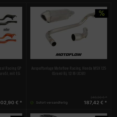
cal Racing GP
Auspuffanlage Motoflow Racing, Honda MSX 125
uro5), mit EG-
(Grom) Bj. 12-16 (JC61)
249,90 € *
602,90 € *
187,42 € *
Sofort versandfertig