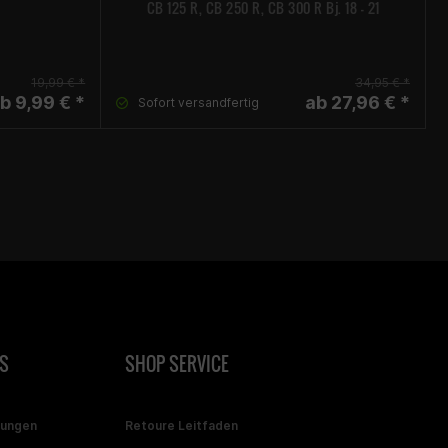
CB 125 R, CB 250 R, CB 300 R Bj. 18 - 21
19,99 € *
34,95 € *
b 9,99 € *
ab 27,96 € *
Sofort versandfertig
S
SHOP SERVICE
gungen
Retoure Leitfaden