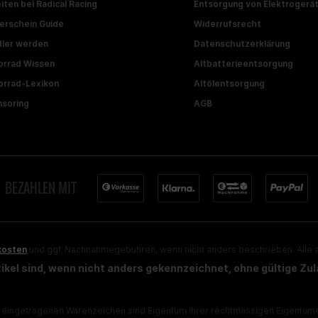
iten bei Radical Racing
Entsorgung von Elektrogerä
erschein Guide
Widerrufsrecht
ler werden
Datenschutzerklärung
rrad Wissen
Altbatterieentsorgung
rrad-Lexikon
Altölentsorgung
soring
AGB
BEZAHLEN MIT
kosten
und ggf. Nachnahmegebühren, wenn nicht anders beschrieben. Alle a
rtikel sind, wenn nicht anders gekennzeichnet, ohne gültige Zu
eingetragenen Warenzeichen sind Eigentum Ihrer rechtmässigen Eigentümer