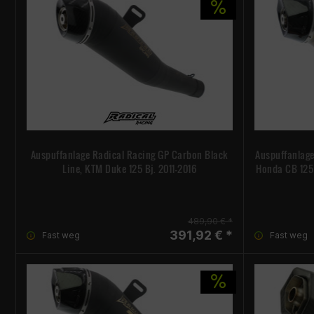
Auspuffanlage Radical Racing GP Carbon Black
Auspuffanlag
Line, KTM Duke 125 Bj. 2011-2016
Honda CB 125 
489,90 € *
391,92 € *
Fast weg
Fast weg