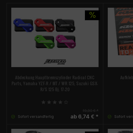
Abdeckung Hauptbremszylinder Radical CNC
Aufkleb
Parts, Yamaha YZF-R / MT / WR 125, Suzuki GSX-
R/S 125 Bj. 17-20
19,90 € *
ab 6,74 € *
Sofort versandfertig
Sofort ver