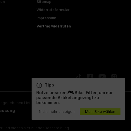
ten
Sitemap
Widerrufsformular
Impressum
Vertrag widerrufen
Tipp
Nutze unseren
Bike-Filter
, um nur
passende Artikel angezeigt zu
bekommen.
ngegebenen Lieferzeiten beziehen sich auf Deutschland!
lassung
Nicht mehr anzeigen
Mein Bike wählen
 und dienen hier nur der Beschreibung.