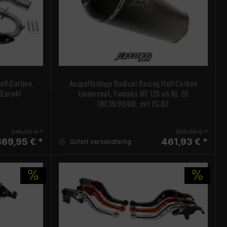
alf-Carbon,
Auspuffanlage Radical Racing Half-Carbon
 (Euro4)
Underseat, Yamaha MT 125 ab Bj. 20
(RE39/RE40), mit EG-BE
545,90 € *
659,90 € *
369,95 € *
461,93 € *
Sofort versandfertig