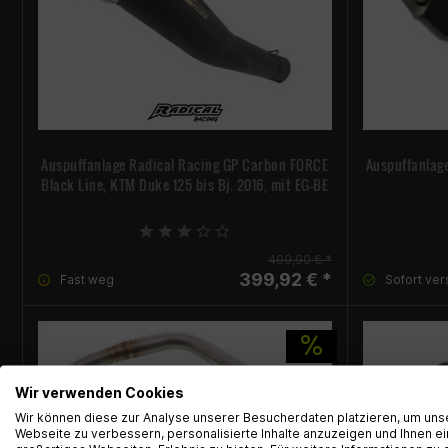
Auspuffanlage Radical Racing GP Carbon FORCE
Auspuffanlag
Black Line, KTM Duke 125 bis Bj. 2016, mit EG-BE
499,90 € *
399,92 € *
Fast weg
Sofort ver
Wir verwenden Cookies
Wir können diese zur Analyse unserer Besucherdaten platzieren, um uns
Webseite zu verbessern, personalisierte Inhalte anzuzeigen und Ihnen ei