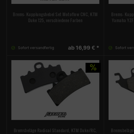
Brems- Kupplungshebel Set Motoflow CNC, KTM
Brems- Kupp
Duke 125, verschiedene Farben
Yamaha YZF-R
ab 16,99 € *
Sofort versandfertig
Sofort ver
Bremsbeläge Radical Standard, KTM Duke/RC,
Bremsbeläge