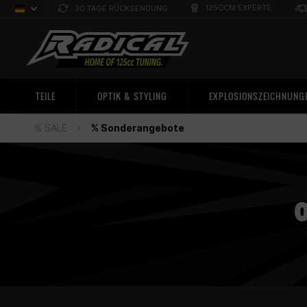
125CCM EXPERTE
30 TAGE RÜCKSENDUNG
Deutsch
Sprachauswahl
TEILE
OPTIK & STYLING
EXPLOSIONSZEICHNUNG
% SALE
% Sonderangebote