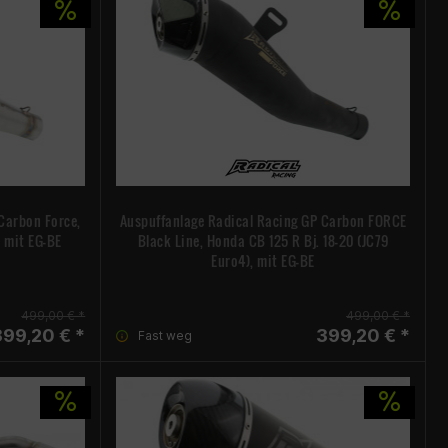
Carbon Force,
Auspuffanlage Radical Racing GP Carbon FORCE
, mit EG-BE
Black Line, Honda CB 125 R Bj. 18-20 (JC79
Euro4), mit EG-BE
499,00 € *
499,00 € *
399,20 € *
399,20 € *
Fast weg