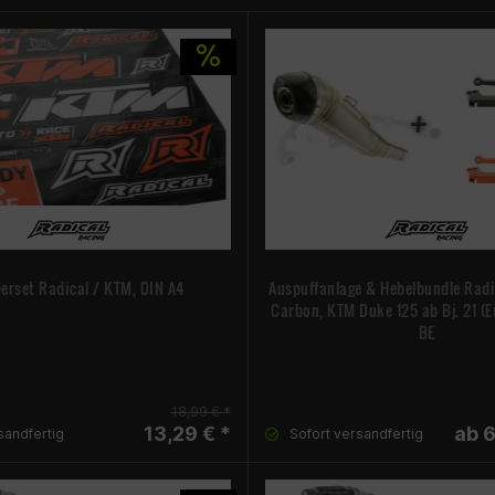
erset Radical / KTM, DIN A4
Auspuffanlage & Hebelbundle Radi
Carbon, KTM Duke 125 ab Bj. 21 (E
BE
18,99 € *
13,29 € *
ab 
sandfertig
Sofort versandfertig