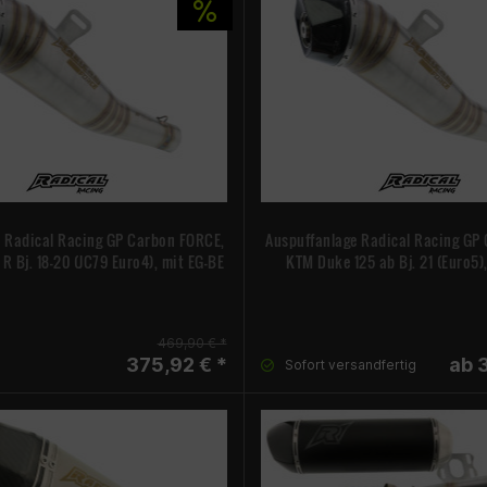
e Radical Racing GP Carbon FORCE,
Auspuffanlage Radical Racing GP 
R Bj. 18-20 (JC79 Euro4), mit EG-BE
KTM Duke 125 ab Bj. 21 (Euro5)
469,90 € *
375,92 € *
ab 
Sofort versandfertig