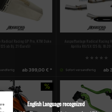
e Radical Racing GP Pro, KTM Duke
Auspuffanlage Radical Racing H
125 ab Bj. 21 (Euro5)
Aprilia RX/SX 125 Bj. 18-20
ab 399,00 € *
ab 
sandfertig
Sofort versandfertig
English Language recognized
ere
n