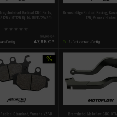
lungshebelset Radical CNC Parts,
Bremsbeläge Radical Racing, Kawa
125 / MT125 Bj. 14- (RE11/29/39)
125, Vorne / Hinten
59,90 € *
47,95 € *
sandfertig
Sofort versandfertig
 Radical Standard, Yamaha YZF-R
Bremshebel Motoflow CNC, KTM