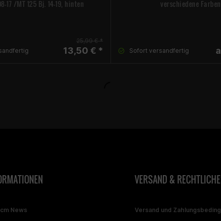
08-17 /MT 125 Bj. 14-19, hinten
verschiedene Farben
25,99 € *
13,50 € *
a
sandfertig
Sofort versandfertig
ORMATIONEN
VERSAND & RECHTLICHE
ccm News
Versand und Zahlungsbedin