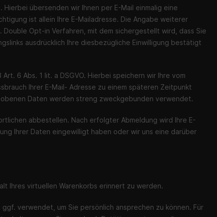
 Hierbei übersenden wir Ihnen per E-Mail einmalig eine
htigung ist allein Ihre E-Mailadresse. Die Angabe weiterer
 Double Opt-in Verfahren, mit dem sichergestellt wird, dass Sie
links ausdrücklich Ihre diesbezügliche Einwilligung bestätigt
rt. 6 Abs. 1 lit. a DSGVO. Hierbei speichern wir Ihre vom
sbrauch Ihrer E-Mail- Adresse zu einem späteren Zeitpunkt
 erhobenen Daten werden streng zweckgebunden verwendet.
tlichen abbestellen. Nach erfolgter Abmeldung wird Ihre E-
zung Ihrer Daten eingewilligt haben oder wir uns eine darüber
alt Ihres virtuellen Warenkorbs erinnert zu werden.
ird ggf. verwendet, um Sie persönlich ansprechen zu können. Für