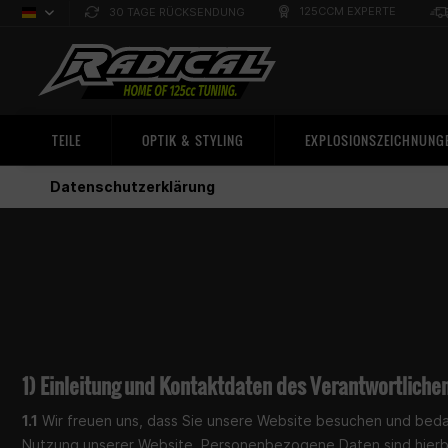
125CCM EXPERTE
30 TAGE RÜCKSENDUNG
Deutsch
Sprachauswahl
TEILE
OPTIK & STYLING
EXPLOSIONSZEICHNUNG
Datenschutzerklärung
1) Einleitung und Kontaktdaten des Verantwortliche
1.1
Wir freuen uns, dass Sie unsere Website besuchen und bedan
Nutzung unserer Website. Personenbezogene Daten sind hierbei 