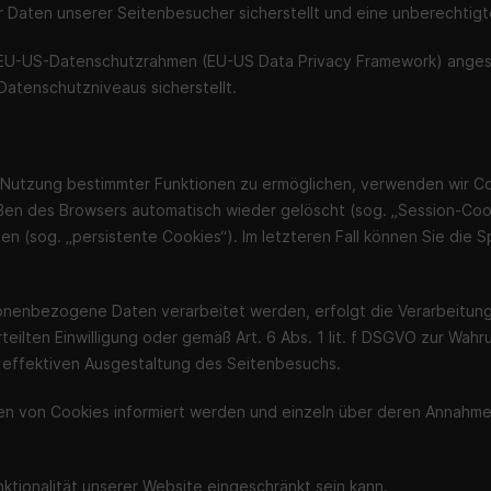
 Daten unserer Seitenbesucher sicherstellt und eine unberechtigt
m EU-US-Datenschutzrahmen (EU-US Data Privacy Framework) anges
atenschutzniveaus sicherstellt.
 Nutzung bestimmter Funktionen zu ermöglichen, verwenden wir Coo
en des Browsers automatisch wieder gelöscht (sog. „Session-Cooki
n (sog. „persistente Cookies“). Im letzteren Fall können Sie die 
onenbezogene Daten verarbeitet werden, erfolgt die Verarbeitung
erteilten Einwilligung oder gemäß Art. 6 Abs. 1 lit. f DSGVO zur W
d effektiven Ausgestaltung des Seitenbesuchs.
tzen von Cookies informiert werden und einzeln über deren Annah
ktionalität unserer Website eingeschränkt sein kann.