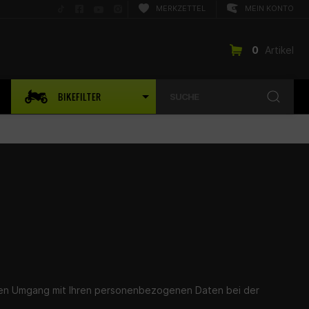
Folge
Folge
Folge
Folge
MERKZETTEL
MEIN KONTO
uns
uns
uns
uns
auf
auf
auf
auf
TikTok
Facebook
YouTube
Instagram
0
Artikel
BIKEFILTER
SUCHE
r den Umgang mit Ihren personenbezogenen Daten bei der
.