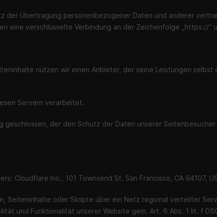
z der Übertragung personenbezogener Daten und anderer vertrauli
en eine verschlüsselte Verbindung an der Zeichenfolge „https://“ 
iteninhalte nutzen wir einen Anbieter, der seine Leistungen selbs
esen Servern verarbeitet.
g geschlossen, der den Schutz der Daten unserer Seitenbesucher s
rs: Cloudflare Inc., 101 Townsend St. San Francisco, CA 94107, U
 Seiteninhalte oder Skripte über ein Netz regional verteilter Serv
ität und Funktionalität unserer Website gem. Art. 6 Abs. 1 lit. f 