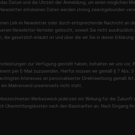
 das Datum und die Uhrzeit der Anmeldung, um einen möglichen Mis
um Newsletter erhobenen Daten werden streng zweckgebunden ver
enen Link im Newsletter oder durch entsprechende Nachricht an d
erem Newsletter-Verteiler gelöscht, soweit Sie nicht ausdrücklich 
 gesetzlich erlaubt ist und über die wir Sie in dieser Erklärung 
stleistungen zur Verfügung gestellt haben, behalten wir uns vor,
iment per E-Mail zuzusenden. Hierfür müssen wir gemäß § 7 Abs. 3
rechtigten Interesses an personalisierter Direktwerbung gemäß Art. 
in Mailversand unsererseits nicht statt.
vorbezeichneten Werbezweck jederzeit mit Wirkung für die Zukunft 
glich Übermittlungskosten nach den Basistarifen an. Nach Eingang Ih