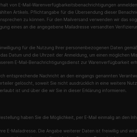
Erhalt von E-Mail-Warenverfügbarkeitsbenachrichtigungen anmelden.
hlten Artikels. Pflichtangabe für die Übersendung dieser Benachric
h ansprechen zu können. Für den Mailversand verwenden wir das sog.
gung eines an die angegebene Mailadresse versandten Verifizierungs
 Einwilligung für die Nutzung Ihrer personenbezogenen Daten gemäß A
 das Datum und die Uhrzeit der Anmeldung, um einen möglichen Mis
 unserem E-Mail-Benachrichtigungsdienst zur Warenverfügbarkeit
rch entsprechende Nachricht an den eingangs genannten Verantwor
teiler gelöscht, soweit Sie nicht ausdrücklich in eine weitere Nut
ubt ist und über die wir Sie in dieser Erklärung informieren.
estellung haben Sie die Möglichkeit, per E-Mail einmalig an den Inh
Ihre E-Mailadresse. Die Angabe weiterer Daten ist freiwillig und w