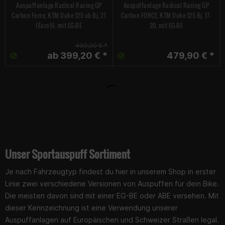
Auspuffanlage Radical Racing GP
Auspuffanlage Radical Racing GP
Carbon Force, KTM Duke 125 ab Bj. 21
Carbon FORCE, KTM Duke 125 Bj. 17-
(Euro5), mit EG-BE
20, mit EG-BE
499,00 € *
ab 399,20 € *
479,90 € *
Unser Sportauspuff Sortiment
Je nach Fahrzeugtyp findest du hier in unserem Shop in erster
Linie zwei verschiedene Versionen von Auspuffen für dein Bike.
Die meisten davon sind mit einer EG-BE oder ABE versehen. Mit
dieser Kennzeichnung ist eine Verwendung unserer
Auspuffanlagen auf Europäischen und Schweizer Straßen legal.