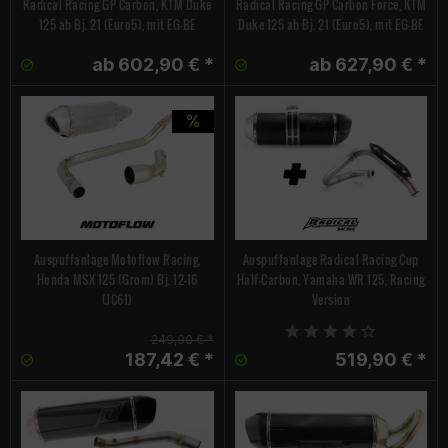
Radical Racing GP Carbon, KTM Duke
Radical Racing GP Carbon Force, KTM
125 ab Bj. 21 (Euro5), mit EG-BE
Duke 125 ab Bj. 21 (Euro5), mit EG-BE
ab 602,90 € *
ab 627,90 € *
Auspuffanlage Motoflow Racing,
Auspuffanlage Radical Racing Cup
Honda MSX 125 (Grom) Bj. 12-16
Half-Carbon, Yamaha WR 125, Racing
(JC61)
Version
249,90 € *
187,42 € *
519,90 € *