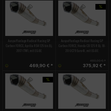
Auspuffanlage Radical Racing GP
Auspuffanlage Radical Racing GP
Carbon FORCE, Aprilia RS4 125 bis Bj.
Carbon FORCE, Honda CB 125 R Bj. 18-
2017 (TW), mit EG-BE
20 (JC79 Euro4), mit EG-BE
469,90 € *
469,90 € *
375,92 € *