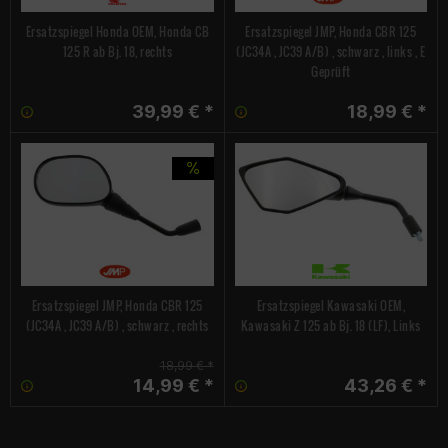
Ersatzspiegel Honda OEM, Honda CB
Ersatzspiegel JMP, Honda CBR 125
125 R ab Bj. 18, rechts
(JC34A , JC39 A/B) , schwarz , links , E
Geprüft
39,99 € *
18,99 € *
Ersatzspiegel JMP, Honda CBR 125
Ersatzspiegel Kawasaki OEM,
(JC34A , JC39 A/B) , schwarz , rechts
Kawasaki Z 125 ab Bj. 18 (LF), Links
18,99 € *
14,99 € *
43,26 € *