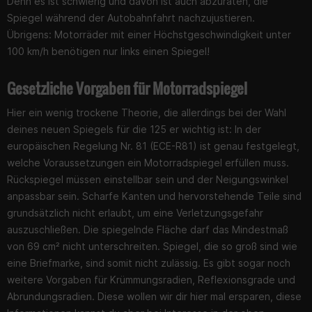
Denn es ist schwierig und davon ist auch abzuraten, die
Spiegel während der Autobahnfahrt nachzujustieren.
Übrigens: Motorräder mit einer Höchstgeschwindigkeit unter
100 km/h benötigen nur links einen Spiegel!
Gesetzliche Vorgaben für Motorradspiegel
Hier ein wenig trockene Theorie, die allerdings bei der Wahl
deines neuen Spiegels für die 125 er wichtig ist: In der
europäischen Regelung Nr. 81 (ECE-R81) ist genau festgelegt,
welche Voraussetzungen ein Motorradspiegel erfüllen muss.
Rückspiegel müssen einstellbar sein und der Neigungswinkel
anpassbar sein. Scharfe Kanten und hervorstehende Teile sind
grundsätzlich nicht erlaubt, um eine Verletzungsgefahr
auszuschließen. Die spiegelnde Fläche darf das Mindestmaß
von 69 cm² nicht unterschreiten. Spiegel, die so groß sind wie
eine Briefmarke, sind somit nicht zulässig. Es gibt sogar noch
weitere Vorgaben für Krümmungsradien, Reflexionsgrade und
Abrundungsradien. Diese wollen wir dir hier mal ersparen, diese