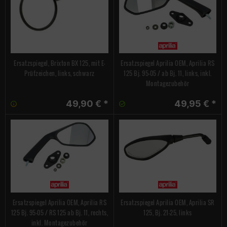
Ersatzspiegel, Brixton BX 125, mit E-
Ersatzspiegel Aprilia OEM, Aprilia RS
Prüfzeichen, links, schwarz
125 Bj. 95-05 / ab Bj. 11, links, inkl.
Montagezubehör
49,90 € *
49,95 € *
Ersatzspiegel Aprilia OEM, Aprilia RS
Ersatzspiegel Aprilia OEM, Aprilia SR
125 Bj. 95-05 / RS 125 ab Bj. 11, rechts,
125, Bj. 21-25, links
inkl. Montagezubehör