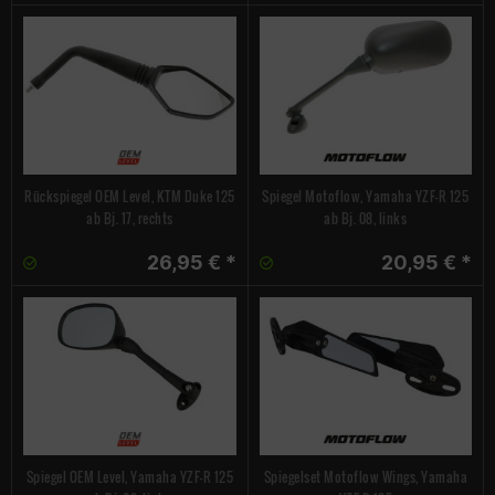
Rückspiegel OEM Level, KTM Duke 125
Spiegel Motoflow, Yamaha YZF-R 125
ab Bj. 17, rechts
ab Bj. 08, links
26,95 € *
20,95 € *
Spiegel OEM Level, Yamaha YZF-R 125
Spiegelset Motoflow Wings, Yamaha