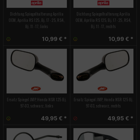
Dichtung Spiegelhalterung Aprilia
Dichtung Spiegelhalterung Aprilia
OEM, Aprilia RS 125, Bj. 17 - 25, RS4,
OEM, Aprilia RS 125, Bj. 17 - 25, RS4,
Bj. 11 - 17, links
Bj. 11 - 17, rechts
10,99 € *
10,99 € *
Ersatz Spiegel JMP, Honda NSR 125 Bj.
Ersatz Spiegel JMP, Honda NSR 125 Bj.
97-03, schwarz, links
97-03, schwarz, rechts
49,95 € *
49,95 € *