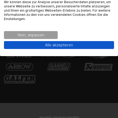
English Language recognized
Wir können diese zur Analyse unserer Besucherdaten platzieren, um
unsere Webseite zu verbessern, personalisierte Inhalte anzuzeigen
und Ihnen ein großartiges Webseiten-Erlebnis zu bieten. Für weitere
Hey! Our Shop recognized that you are from USA.
Informationen zu den von uns verwendeten Cookies öffnen Sie die
Would you like to see the english Version of Radical
Einstellungen.
TOP MARKEN
Racing?
Nein, anpassen
Yes!
No thanks.
Alle akzeptieren