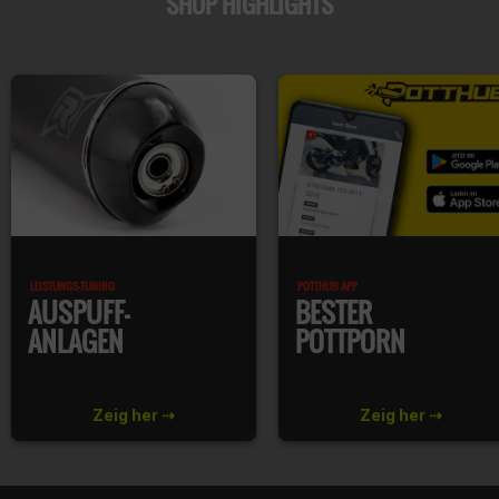
SHOP HIGHLIGHTS
LEISTUNGS-TUNING
POTTHUB APP
AUSPUFF-
BESTER
ANLAGEN
POTTPORN
Zeig her ⇢
Zeig her ⇢