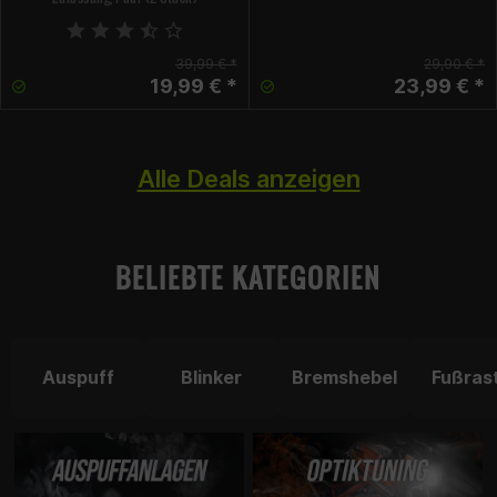
39,99 € *
29,90 € *
19,99 € *
23,99 € *
Alle Deals anzeigen
BELIEBTE KATEGORIEN
Auspuff
Blinker
Bremshebel
Fußras