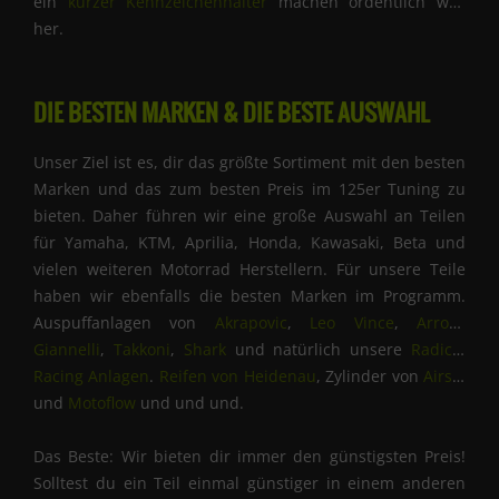
ein
kurzer Kennzeichenhalter
machen ordentlich was
her.
DIE BESTEN MARKEN & DIE BESTE AUSWAHL
Unser Ziel ist es, dir das größte Sortiment mit den besten
Marken und das zum besten Preis im 125er Tuning zu
bieten. Daher führen wir eine große Auswahl an Teilen
für Yamaha, KTM, Aprilia, Honda, Kawasaki, Beta und
vielen weiteren Motorrad Herstellern. Für unsere Teile
haben wir ebenfalls die besten Marken im Programm.
Auspuffanlagen von
Akrapovic
,
Leo Vince
,
Arrow
,
Giannelli
,
Takkoni
,
Shark
und natürlich unsere
Radical
Racing Anlagen
.
Reifen von Heidenau
, Zylinder von
Airsal
und
Motoflow
und und und.
Das Beste: Wir bieten dir immer den günstigsten Preis!
Solltest du ein Teil einmal günstiger in einem anderen