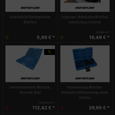
Ersatzteile-Set Montageständer
Faltgarage / Abdeckplane Motoflow,
Motoflow
schwarz/grau, universal
27,90 € *
5,99 € *
16,49 € *
Gewindeschneidsatz Motoflow,
Kettenwerkzeug Motoflow,
Universell, Stahl
Universelles Kettenwerkzeug, versch.
Aufsätze
149,90 € *
112,42 € *
29,95 € *