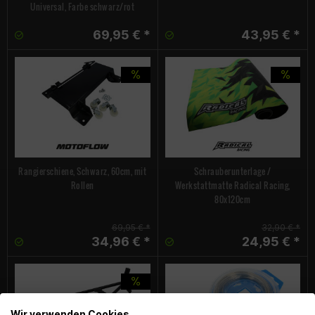
Universal, Farbe schwarz/rot
69,95 € *
43,95 € *
Rangierschiene, Schwarz, 60cm, mit
Schrauberunterlage /
Rollen
Werkstattmatte Radical Racing,
80x120cm
69,95 € *
32,90 € *
34,96 € *
24,95 € *
Wir verwenden Cookies