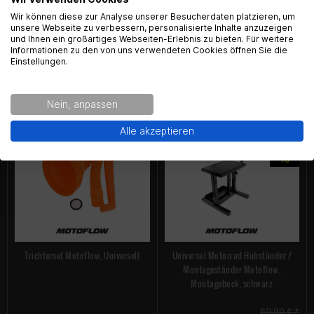
English Language recognized
Wir können diese zur Analyse unserer Besucherdaten platzieren, um
unsere Webseite zu verbessern, personalisierte Inhalte anzuzeigen
und Ihnen ein großartiges Webseiten-Erlebnis zu bieten. Für weitere
Hey! Our Shop recognized that you are from USA.
Informationen zu den von uns verwendeten Cookies öffnen Sie die
Would you like to see the english Version of Radical
Einstellungen.
Seitenständer extern Motoflow,
Sicherhaitsdraht / Bindedraht
Racing?
universell, schwarz
Motoflow, 15m
Nein, anpassen
19,99 € *
10,99 € *
6,99 € *
Yes!
No thanks.
Alle akzeptieren
Trichterset Motoflow, Universell
Universal Motorrad Hubständer /
Montageständer Motoflow,
Montagebock, schwarz
69,90 € *