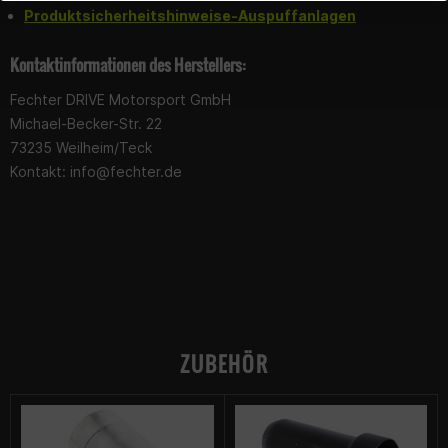
nicht verkauft ihr auch eine Alternative?
Produktsicherheitshinweise-Auspuffanlagen
Kontaktinformationen des Herstellers:
Hallo, Kann man bei ihnen nur den DB-Killer für
diesen Auspuff kaufen?
Fechter DRIVE Motorsport GmbH
Michael-Becker-Str. 22
Kommt der Auspuff mit einem DB-Killer?
73235 Weilheim/Teck
Kontakt:
info@fechter.de
ZUBEHÖR