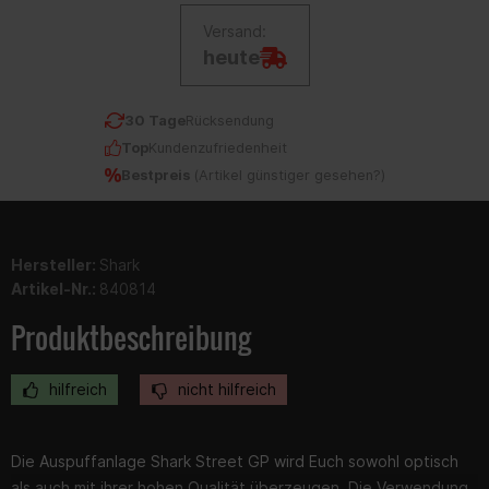
Versand:
heute
30 Tage
Rücksendung
Top
Kundenzufriedenheit
Bestpreis
(
Artikel günstiger gesehen?
)
Hersteller:
Shark
Artikel-Nr.:
840814
Produktbeschreibung
hilfreich
nicht hilfreich
Die Auspuffanlage Shark Street GP wird Euch sowohl optisch
als auch mit ihrer hohen Qualität überzeugen. Die Verwendung