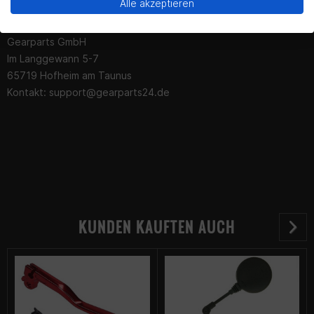
Yes!
No thanks.
Alle akzeptieren
Kontaktinformationen des Herstellers:
Gearparts GmbH
Im Langgewann 5-7
65719 Hofheim am Taunus
Kontakt:
support@gearparts24.de
KUNDEN KAUFTEN AUCH