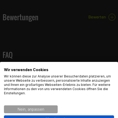
Bewertungen
Bewerten
FAQ
Hier findest du die häufigsten Fragen und die dazugehörigen
Wir verwenden Cookies
Antworten zu diesem Artikel.
English Language recognized
Wir können diese zur Analyse unserer Besucherdaten platzieren, um
unsere Webseite zu verbessern, personalisierte Inhalte anzuzeigen
und Ihnen ein großartiges Webseiten-Erlebnis zu bieten. Für weitere
Hey! Our Shop recognized that you are from USA.
Informationen zu den von uns verwendeten Cookies öffnen Sie die
Would you like to see the english Version of Radical
Einstellungen.
Racing?
Produktsicherheit
Nein, anpassen