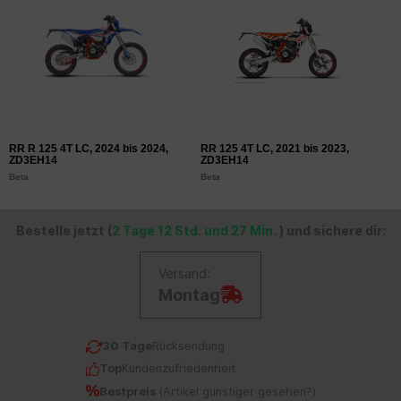
RR R 125 4T LC, 2024 bis 2024,
RR 125 4T LC, 2021 bis 2023,
R
ZD3EH14
ZD3EH14
Z
Beta
Beta
B
Bestelle jetzt (
2 Tage 12 Std. und 27 Min.
) und sichere dir:
Versand:
Montag
30 Tage
Rücksendung
Top
Kundenzufriedenheit
Bestpreis
(
Artikel günstiger gesehen?
)