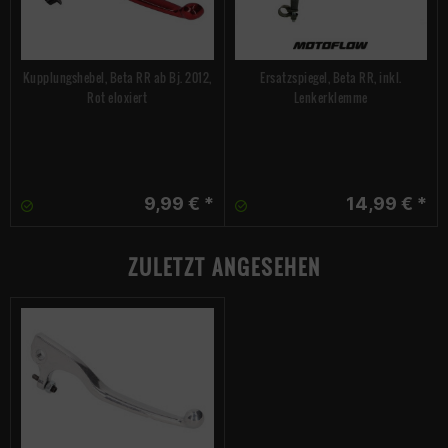
Kupplungshebel, Beta RR ab Bj. 2012,
Ersatzspiegel, Beta RR, inkl.
Rot eloxiert
Lenkerklemme
9,99 € *
14,99 € *
ZULETZT ANGESEHEN