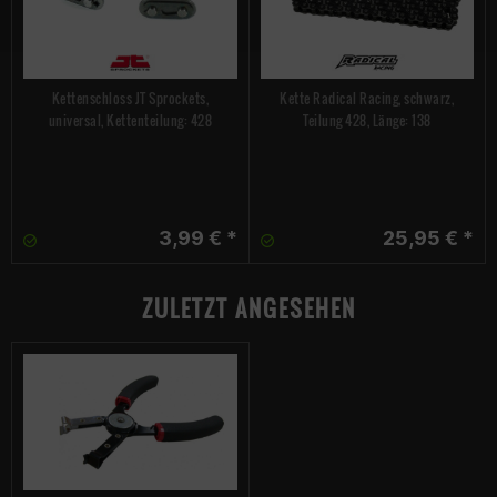
Kettenschloss JT Sprockets,
Kette Radical Racing, schwarz,
universal, Kettenteilung: 428
Teilung 428, Länge: 138
3,99 € *
25,95 € *
ZULETZT ANGESEHEN