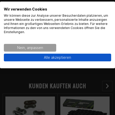
Kontaktinformationen des Herstellers:
Wir verwenden Cookies
English Language recognized
Wir können diese zur Analyse unserer Besucherdaten platzieren, um
Johannes J. Matthies GmbH & Co. KG
unsere Webseite zu verbessern, personalisierte Inhalte anzuzeigen
und Ihnen ein großartiges Webseiten-Erlebnis zu bieten. Für weitere
Hammerbrookstr. 97
Hey! Our Shop recognized that you are from USA.
Informationen zu den von uns verwendeten Cookies öffnen Sie die
20097 Hamburg
Would you like to see the english Version of Radical
Einstellungen.
Kontakt:
info-motorrad@matthies.de
Racing?
Nein, anpassen
Yes!
No thanks.
Alle akzeptieren
KUNDEN KAUFTEN AUCH