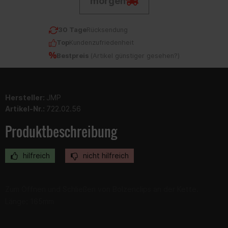
morgen
30 Tage
Rücksendung
Top
Kundenzufriedenheit
Bestpreis
(
Artikel günstiger gesehen?
)
Hersteller:
JMP
Artikel-Nr.:
722.02.56
Produktbeschreibung
hilfreich
nicht hilfreich
Zum Öffnen und Schließen von Bolzenclips an der Kette.
Länge: 165mm