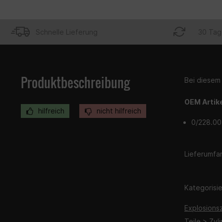
Schnelle Lieferung
30 Tag
Produktbeschreibung
Bei diesem 
OEM Artik
hilfreich
nicht hilfreich
0/228.00
Lieferumfan
Kategorisier
Explosions
Teile > Zyl