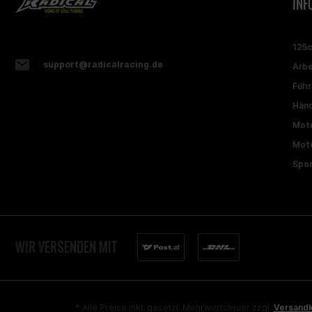
INF
125
support@radicalracing.de
Arbe
Führ
Händ
Moto
Moto
Spon
WIR VERSENDEN MIT
* Alle Preise inkl. gesetzl. Mehrwertsteuer zzgl.
Versand