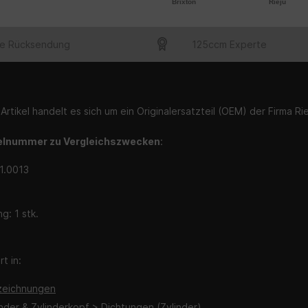
Brixton
Rieju
e Rücksendung
125ccm Experte
Artikel handelt es sich um ein Originalersatzteil (OEM) der Firma Rie
elnummer zu Vergleichszwecken
:
1.0013
g: 1 stk.
t in:
zeichnungen
inder & Zylinderkopf > Dichtungen (Zylinder)