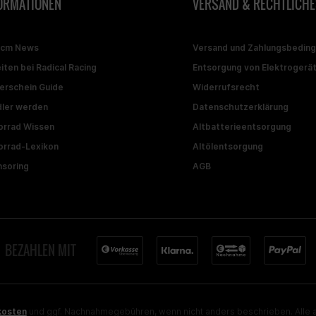
ORMATIONEN
VERSAND & RECHTLICHE
ccm News
Versand und Zahlungsbedin
iten bei Radical Racing
Entsorgung von Elektrogerä
erschein Guide
Widerrufsrecht
ler werden
Datenschutzerklärung
rrad Wissen
Altbatterieentsorgung
rrad-Lexikon
Altölentsorgung
soring
AGB
BEZAHLEN MIT
kosten
und ggf. Nachnahmegebühren, wenn nicht anders beschrieben. Alle a