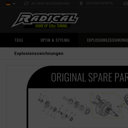
125CCM EXPERTE
30 TAGE RÜCKSENDUNG
Deutsch
Sprachauswahl
TEILE
OPTIK & STYLING
EXPLOSIONSZEICHNUNG
Explosionszeichnungen