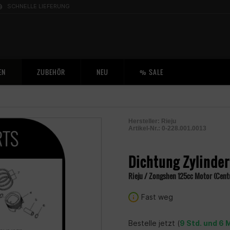
SCHNELLE LIEFERUNG
EN
ZUBEHÖR
NEU
% SALE
Hersteller:
Rieju
Artikel-Nr.:
0-228.001.0013
2005251000005
Dichtung Zylinde
Rieju / Zongshen 125cc Motor (Centu
Fast weg
Bestelle jetzt (
9 Std. und 6 