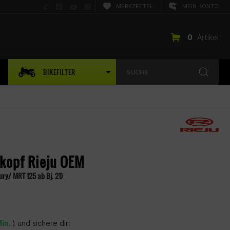
Folge
Folge
Folge
Folge
MERKZETTEL
MEIN KONTO
uns
uns
uns
uns
auf
auf
auf
auf
TikTok
Facebook
YouTube
Instagram
0
Artikel
BIKEFILTER
SUCHE
rkopf Rieju OEM
ry/ MRT 125 ab Bj. 21)
Min.
) und sichere dir: