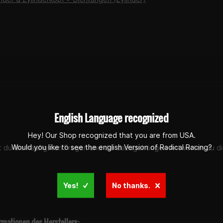
English Language recognized
Hey! Our Shop recognized that you are from USA.
Would you like to see the english Version of Radical Racing?
st du die häufigsten Fragen und die dazugehörigen Antworten zu di
Yes!
No thanks.
rmationen des Herstellers: