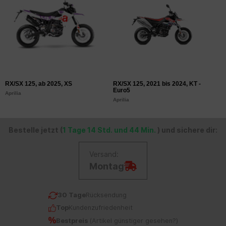
RX/SX 125, ab 2025, XS
RX/SX 125, 2021 bis 2024, KT -
S
Euro5
E
Aprilia
Aprilia
Ap
Bestelle jetzt (
1 Tage 14 Std. und 44 Min.
) und sichere dir:
Versand:
Montag
30 Tage
Rücksendung
Top
Kundenzufriedenheit
Bestpreis
(
Artikel günstiger gesehen?
)