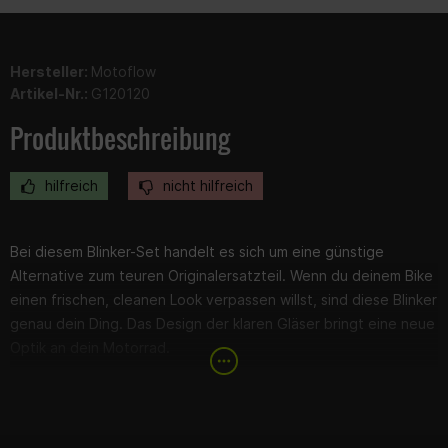
Hersteller:
Motoflow
Artikel-Nr.:
G120120
Produktbeschreibung
hilfreich
nicht hilfreich
Bei diesem Blinker-Set handelt es sich um eine günstige
Alternative zum teuren Originalersatzteil. Wenn du deinem Bike
einen frischen, cleanen Look verpassen willst, sind diese Blinker
genau dein Ding. Das Design der klaren Gläser bringt eine neue
Optik an dein Motorrad.
Durch die E-Zulassung kannst du die Blinker legal im
Straßenverkehr fahren – ganz ohne Stress beim TÜV. Einfach
anschrauben, anschließen und losfahren.