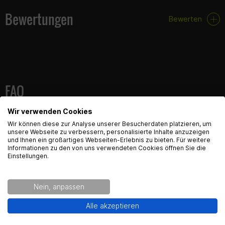
Bewertungen
Lieferumfang:
Bewerten
1x Blinker für
vorne links / hinten rechts
1x Blinker für
vorne rechts / hinten links
FAQ
Wir verwenden Cookies
Hier findest du die häufigsten Fragen und die dazugehörigen
English Language recognized
Antworten zu diesem Artikel.
Wir können diese zur Analyse unserer Besucherdaten platzieren, um
unsere Webseite zu verbessern, personalisierte Inhalte anzuzeigen
und Ihnen ein großartiges Webseiten-Erlebnis zu bieten. Für weitere
Hey! Our Shop recognized that you are from USA.
Informationen zu den von uns verwendeten Cookies öffnen Sie die
Would you like to see the english Version of Radical
Einstellungen.
Racing?
Produktsicherheit
Nein, anpassen
Yes!
No thanks.
Alle akzeptieren
Kontaktinformationen des Herstellers: