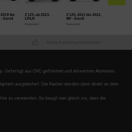
 2019 bis
Z 125, ab 2023,
Z 125, 2021 bis 2022,
Z 125, 2018 bi
 - Euro4
LP/LR
MF - Euro5
KF/LF - Euro4
Kawasaki
Kawasaki
Kawasaki
Hohe Kundenzufriedenheit
p. Gefertigt aus CNC gefrästem und eloxiertem Aluminium.
aptern ausgeliefert. Die Rasten werden dann direkt an dem
ite zu verwenden. So beugt man gleich vor, dass die