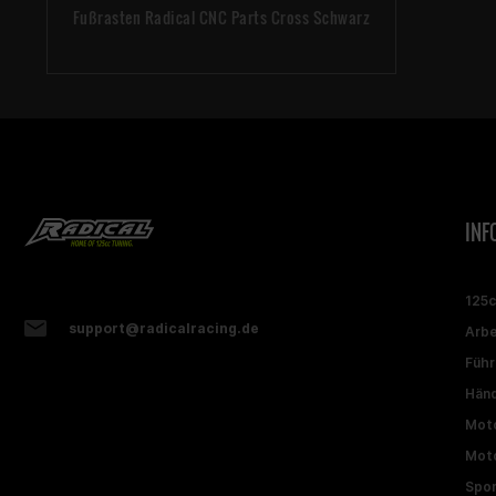
Fußrasten Radical CNC Parts Cross Schwarz
INF
125
support@radicalracing.de
Arbe
Führ
Händ
Moto
Moto
Spon