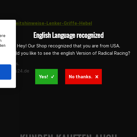
sicherheitshinweise-Lenker-Griffe-Hebel
English Language recognized
ere
n
den
Hey! Our Shop recognized that you are from USA.
 GmbH
Would you like to see the english Version of Radical Racing?
wann 5-7
eim a.Ts.
earparts24.de
Yes!
No thanks.