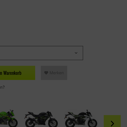
en
Warenkorb
Merken
en?