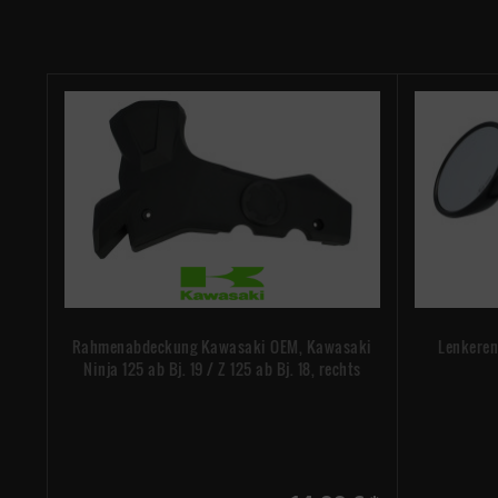
Rahmenabdeckung Kawasaki OEM, Kawasaki
Lenkeren
Ninja 125 ab Bj. 19 / Z 125 ab Bj. 18, rechts