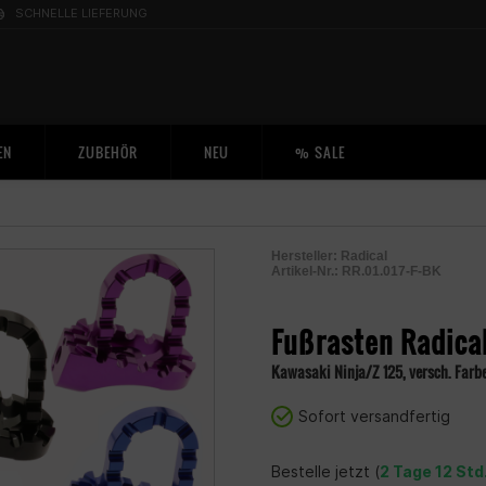
SCHNELLE LIEFERUNG
EN
ZUBEHÖR
NEU
% SALE
Hersteller:
Radical
Artikel-Nr.:
RR.01.017-F-BK
2004493500007
Fußrasten Radica
Kawasaki Ninja/Z 125, versch. Farb
Sofort versandfertig
Bestelle jetzt (
2 Tage 12 Std