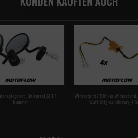
KUNDEN KAUFTEN AUCH
denspiegelset, Universal, Mit E-
Widerstand / Blinker Widerstand,
Nummer
Watt Originalblinker), 4 