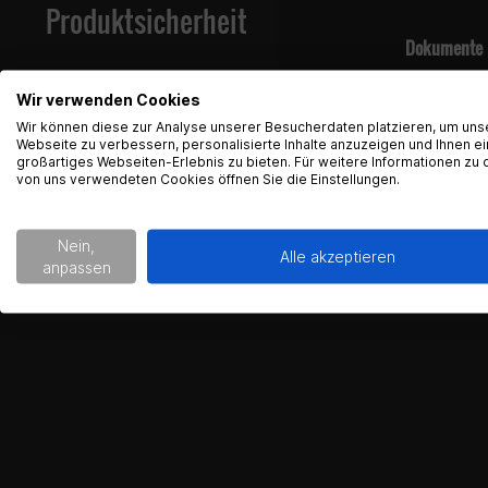
Produktsicherheit
Dokumente
Produkt
Wir verwenden Cookies
Wir können diese zur Analyse unserer Besucherdaten platzieren, um uns
Hersteller:
Webseite zu verbessern, personalisierte Inhalte anzuzeigen und Ihnen ei
großartiges Webseiten-Erlebnis zu bieten. Für weitere Informationen zu 
Gearparts
von uns verwendeten Cookies öffnen Sie die Einstellungen.
Im Langge
65719 Hofh
Nein,
support@g
Alle akzeptieren
anpassen