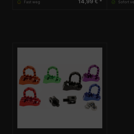
14,99 € *
Fast weg
Sofort v