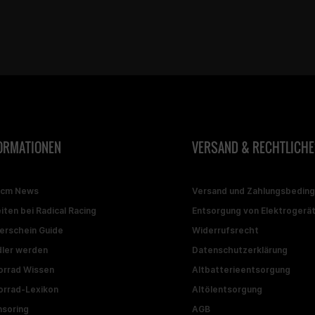
ORMATIONEN
VERSAND & RECHTLICHE
ccm News
Versand und Zahlungsbedin
iten bei Radical Racing
Entsorgung von Elektrogerä
erschein Guide
Widerrufsrecht
ler werden
Datenschutzerklärung
rrad Wissen
Altbatterieentsorgung
rrad-Lexikon
Altölentsorgung
soring
AGB