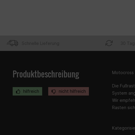
Schnelle Lieferung
30 Tag
Produktbeschreibung
Motocross 
Die Fußras
hilfreich
nicht hilfreich
System ang
Wir empfeh
Rasten sich
Kategorisier