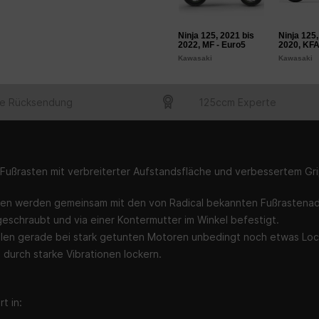
Ninja 125, 2021 bis
Ninja 125,
2022, MF - Euro5
2020, KFA
Kawasaki
Kawasaki
e Rücksendung
125ccm Experte
Fußrasten mit verbreiterter Aufstandsfläche und verbessertem Gri
ten werden gemeinsam mit den von Radical bekannten Fußrastenad
eschraubt und via einer Kontermutter im Winkel befestigt.
len gerade bei stark getunten Motoren unbedingt noch etwas Loct
 durch starke Vibrationen lockern.
t in: