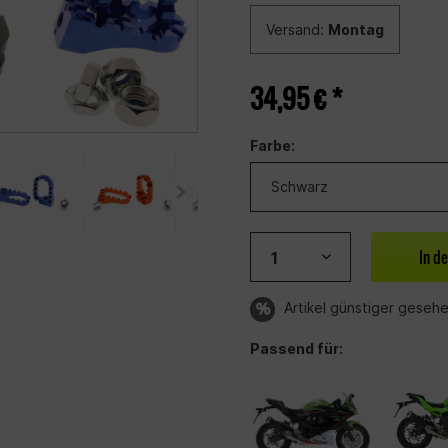
Versand:
Montag
34,95 € *
Farbe:
In d
Artikel günstiger geseh
Passend für: