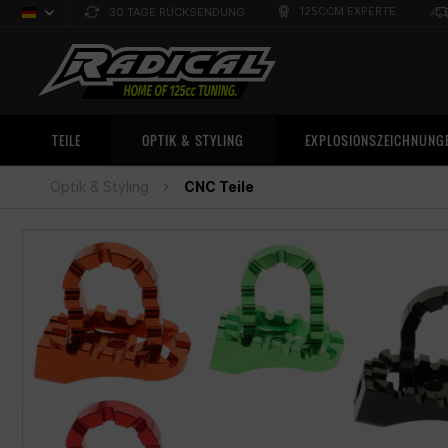
125CCM EXPERTE
30 TAGE RÜCKSENDUNG
Deutsch
Sprachauswahl
TEILE
OPTIK & STYLING
EXPLOSIONSZEICHNUNG
Optik & Styling
CNC Teile