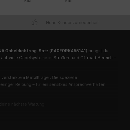
KTM
KTM
Hohe Kundenzufriedenheit
A Gabeldichtring-Satz (P40FORK455141)
bringst du
auf viele Gabelsysteme im Straßen- und Offroad-Bereich –
verstärktem Metallträger. Die spezielle
geringer Reibung – für ein sensibles Ansprechverhalten
r deine nächste Wartung.