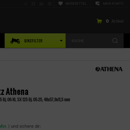
Folge
Folge
Folge
Folge
MERKZETTEL
MEIN KONTO
uns
uns
uns
uns
auf
auf
auf
auf
TikTok
Facebook
YouTube
Instagram
0
Artikel
BIKEFILTER
SUCHE
tz Athena
5 Bj. 06–16, SX 125 Bj. 05–25, 48x57,9x11,5 mm
Min.
) und sichere dir: