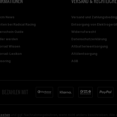
ORMATIONEN
VERSAND & RECHTLICHE
ccm News
Versand und Zahlungsbedin
iten bei Radical Racing
Entsorgung von Elektrogerä
erschein Guide
Widerrufsrecht
ler werden
Datenschutzerklärung
rrad Wissen
Altbatterieentsorgung
rrad-Lexikon
Altölentsorgung
soring
AGB
BEZAHLEN MIT
kosten
und ggf. Nachnahmegebühren, wenn nicht anders beschrieben. Alle a