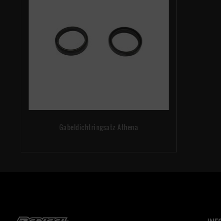
MXC 300 
SX 150 B
SX 250 B
SX 300 B
SX 380 /
SX-F 250
SX RACIN
XC 150 B
XC 250 /
XC-F 250
XCF-W 25
XC-W 150
XC-WE 25
690 SMC 
Gabeldichtringsatz Athena