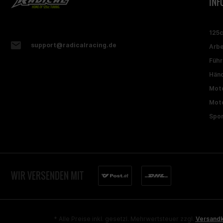
INF
125
support@radicalracing.de
Arbe
Führ
Händ
Moto
Moto
Spon
WIR VERSENDEN MIT
* Alle Preise inkl. gesetzl. Mehrwertsteuer zzgl.
Versand