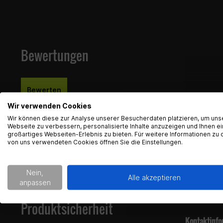
Artikeln
Maße:
Ø 
sicherge
Dichtung
Material:
Passende
Bewertungen
Einsatzb
Funktion:
Farbe: S
Bewerten
Lieferumfan
Wir verwenden Cookies
2x Gabel
Wir können diese zur Analyse unserer Besucherdaten platzieren, um uns
Webseite zu verbessern, personalisierte Inhalte anzuzeigen und Ihnen ei
großartiges Webseiten-Erlebnis zu bieten. Für weitere Informationen zu 
OEM Artikel
von uns verwendeten Cookies öffnen Sie die Einstellungen.
FAQ
Hier finde
BETA 02
KTM RP1
Nein,
KTM 486
Alle akzeptieren
anpassen
KTM 48
KTM 486
KTM S60
Produktsicherheit
KTM R14
Kontaktinfo