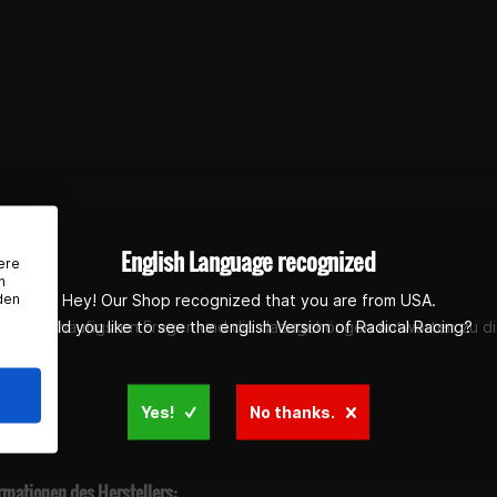
ummer:
P40FORK455141
45 x 58 x 11 mm bitte unbedingt abgleichen! Aufgrund der Viel
stellt, das die Ringe auch passen.
styp: Doppellippendichtung
 Elastomer mit Metallverstärkung
 Modelle: Beta RR 125 2T, KTM EXC 125, SX 125,
ereich: Straße, Supermoto, Enduro, Offroad
 dichtet die Gabel zuverlässig gegen Ölverlust ab
chwarz
g
English Language recognized
simmerringe (für eine komplette Gabelüberholung)
ere
n
den
Hey! Our Shop recognized that you are from USA.
nummern zu Vergleichszwecken
Would you like to see the english Version of Radical Racing?
st du die häufigsten Fragen und die dazugehörigen Antworten zu di
0343170000
0012
01179
600969
Yes!
No thanks.
00399
4800001000C1
040
rmationen des Herstellers: