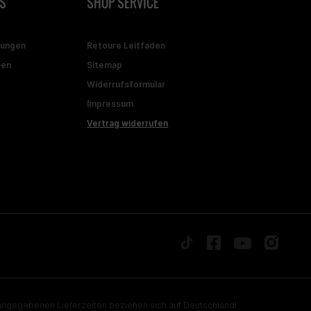
S
SHOP SERVICE
gungen
Retoure Leitfaden
ten
Sitemap
Widerrufsformular
Impressum
Vertrag widerrufen
ngegebenen Lieferzeiten beziehen sich auf Deutschland!