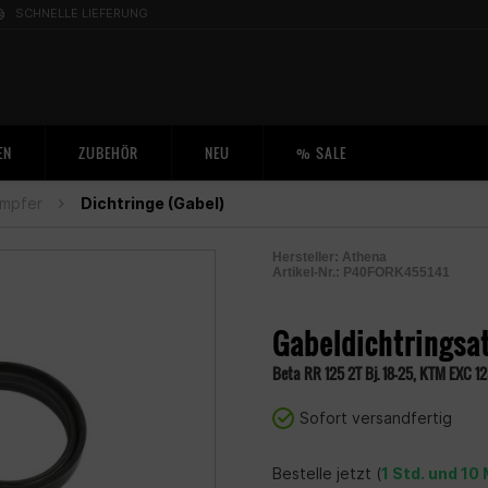
SCHNELLE LIEFERUNG
EN
ZUBEHÖR
NEU
% SALE
ämpfer
Dichtringe (Gabel)
Hersteller:
Athena
Artikel-Nr.:
P40FORK455141
2005065700009
Gabeldichtringsa
Beta RR 125 2T Bj. 18–25, KTM EXC 12
Sofort versandfertig
Bestelle jetzt (
1 Std. und 10 