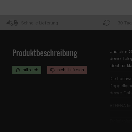
Schnelle Lieferung
30 Tag
Produktbeschreibung
Undichte G
deine Tele
ideal für 
hilfreich
nicht hilfreich
Die hochwe
Doppellippe
deiner Gab
ATHENA lief
Technische 
Herstelle