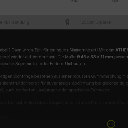
KTM
KTM
e Rücksendung
125ccm Experte
abel? Dann wird’s Zeit für ein neues Simmerringset! Mit dem
ATHEN
gabel wieder auf Vordermann. Die Maße
Ø 45 x 58 x 11 mm
passen 
klassische Supermoto- oder Enduro-Umbauten.
rtigen Dichtringe bestehen aus einer robusten Gummimischung mit 
nkonstruktion sorgt für zuverlässige Abdichtung bei gleichzeitig 
el, auch bei harten Landungen oder sportlicher Fahrweise.
ert hier echte Erstausrüsterqualität zum fairen Preis – perfekt fü
Daten
r:
ATHENA