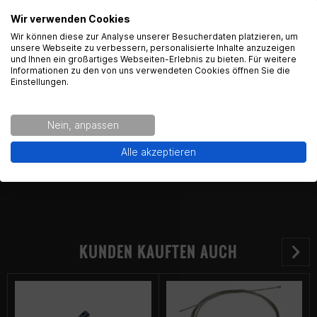
Wir verwenden Cookies
English Language recognized
Wir können diese zur Analyse unserer Besucherdaten platzieren, um
Kontaktinformationen des Herstellers:
unsere Webseite zu verbessern, personalisierte Inhalte anzuzeigen
und Ihnen ein großartiges Webseiten-Erlebnis zu bieten. Für weitere
Hey! Our Shop recognized that you are from USA.
Gearparts GmbH
Informationen zu den von uns verwendeten Cookies öffnen Sie die
Would you like to see the english Version of Radical
Im Langgewann 5-7
Einstellungen.
Racing?
65719 Hofheim am Taunus
Kontakt:
support@gearpart24.de
Nein, anpassen
Yes!
No thanks.
Alle akzeptieren
KUNDEN KAUFTEN AUCH