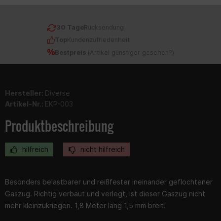
30 Tage
Rücksendung
Top
Kundenzufriedenheit
Bestpreis
(
Artikel günstiger gesehen?
)
Hersteller:
Diverse
Artikel-Nr.:
EKP-003
Produktbeschreibung
hilfreich
nicht hilfreich
Besonders belastbarer und reißfester ineinander geflochtener
Gaszug. Richtig verbaut und verlegt, ist dieser Gaszug nicht
mehr kleinzukriegen. 1,8 Meter lang 1,5 mm breit.