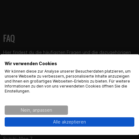
FAQ
Hier findest du die häufigsten Fragen und die dazugehörigen
Antworten zu diesem Artikel.
Wir verwenden Cookies
English Language recognized
Wir können diese zur Analyse unserer Besucherdaten platzieren, um
unsere Webseite zu verbessern, personalisierte Inhalte anzuzeigen
und Ihnen ein großartiges Webseiten-Erlebnis zu bieten. Für weitere
Hey! Our Shop recognized that you are from USA.
Informationen zu den von uns verwendeten Cookies öffnen Sie die
Would you like to see the english Version of Radical
Einstellungen.
Produktsicherheit
Racing?
Nein, anpassen
Kontaktinformationen des Herstellers:
Yes!
No thanks.
Alle akzeptieren
SUZUKI DEUTSCHLAND GMBH
Suzuki-Allee 7