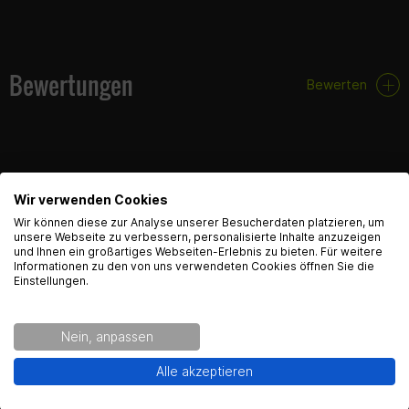
Bewertungen
Bewerten
Wir verwenden Cookies
FAQ
English Language recognized
Wir können diese zur Analyse unserer Besucherdaten platzieren, um
unsere Webseite zu verbessern, personalisierte Inhalte anzuzeigen
und Ihnen ein großartiges Webseiten-Erlebnis zu bieten. Für weitere
Hey! Our Shop recognized that you are from USA.
Hier findest du die häufigsten Fragen und die dazugehörigen
Informationen zu den von uns verwendeten Cookies öffnen Sie die
Antworten zu diesem Artikel.
Would you like to see the english Version of Radical
Einstellungen.
Racing?
Nein, anpassen
Yes!
No thanks.
Alle akzeptieren
Produktsicherheit