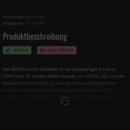
Hersteller:
Motoflow
Artikel-Nr.:
FL.01.198
Produktbeschreibung
hilfreich
nicht hilfreich
Das Motoflow LED-Rücklicht ist ein hochwertiger Ersatz in
OEM-Optik für Yamaha XMAX Modelle von 125 bis 300 ccm der
Baujahre 2023 bis 2025. Es ersetzt ein beschädigtes oder
defektes Originalrücklicht und sorgt dank moderner LED-
Technik für eine optimale Sichtbarkeit im Straßenverkehr.
Die originalgetreue Bauform gewährleistet eine perfekte
Passform und eine unkomplizierte Montage an den
vorhandenen Befestigungspunkten. Das Rücklicht verfügt über