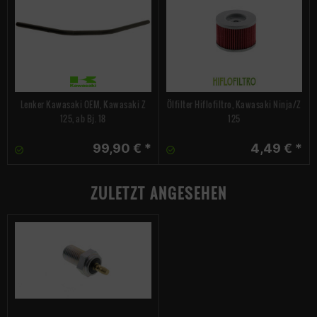
Lenker Kawasaki OEM, Kawasaki Z
Ölfilter Hiflofiltro, Kawasaki Ninja/Z
125, ab Bj. 18
125
99,90 € *
4,49 € *
ZULETZT ANGESEHEN