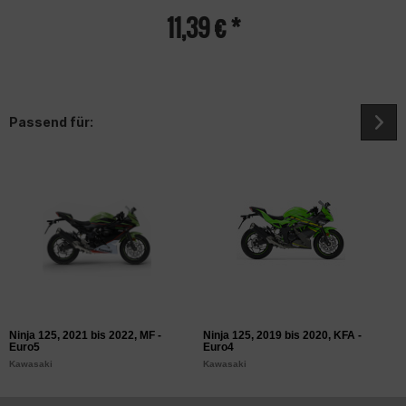
11,39 € *
Passend für:
Ninja 125, 2021 bis 2022, MF -
Ninja 125, 2019 bis 2020, KFA -
Z
Euro5
Euro4
K
Kawasaki
Kawasaki