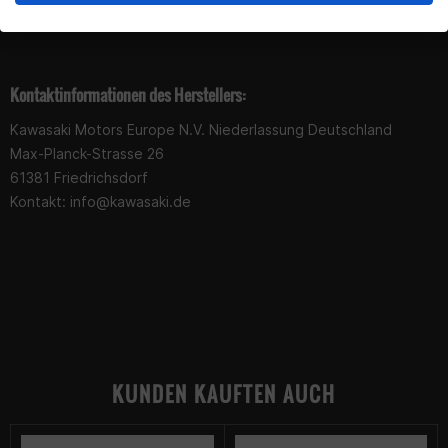
Produktsicherheit
Kontaktinformationen des Herstellers:
Kawasaki Motors Europe N.V. Niederlassung Deutschland
Max-Planck-Strasse 26
61381 Friedrichsdorf
Kontakt:
info@kawasaki.de
KUNDEN KAUFTEN AUCH