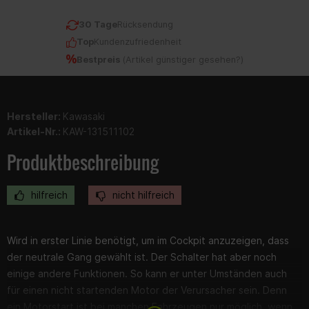
30 Tage
Rücksendung
Top
Kundenzufriedenheit
Bestpreis
(
Artikel günstiger gesehen?
)
Hersteller:
Kawasaki
Artikel-Nr.:
KAW-131511102
Produktbeschreibung
hilfreich
nicht hilfreich
Wird in erster Linie benötigt, um im Cockpit anzuzeigen, dass
der neutrale Gang gewählt ist. Der Schalter hat aber noch
einige andere Funktionen. So kann er unter Umständen auch
für einen nicht startenden Motor der Verursacher sein. Denn
ein Motorstart ist bei manchen Fahrzeugen nur möglich, wenn