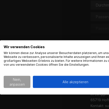
Durchm
Passen 
Passen
Wieviel
Wir verwenden Cookies
Haben d
Wir können diese zur Analyse unserer Besucherdaten platzieren, um uns
Webseite zu verbessern, personalisierte Inhalte anzuzeigen und Ihnen ei
großartiges Webseiten-Erlebnis zu bieten. Für weitere Informationen zu 
Passen
von uns verwendeten Cookies öffnen Sie die Einstellungen.
Produktsicherheit
Kontaktinfo
Nein,
Alle akzeptieren
anpassen
Gearparts
Im Langge
65719 Hof
Kontakt:
su