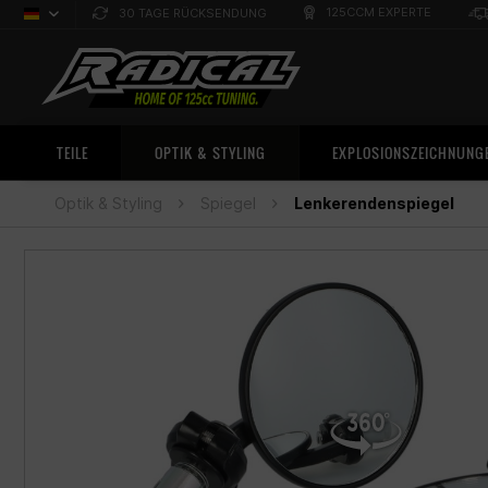
125CCM EXPERTE
30 TAGE RÜCKSENDUNG
Deutsch
Sprachauswahl
TEILE
OPTIK & STYLING
EXPLOSIONSZEICHNUNG
Optik & Styling
Spiegel
Lenkerendenspiegel