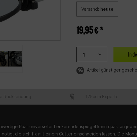
Versand:
heute
19,95 € *
In d
Artikel günstiger geseh
e Rücksendung
125ccm Experte
hwertige Paar universeller Lenkerendenspiegel kann quasi an jedem
 nötig, die sich fix mit einem Cutter einschneiden lassen. Die Mon