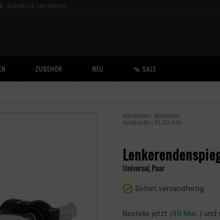
SCHNELLE LIEFERUNG
EN
ZUBEHÖR
NEU
% SALE
Hersteller:
Motoflow
Artikel-Nr.:
FL.01.040
2001110200005
Lenkerendenspieg
Universal, Paar
Sofort versandfertig
Bestelle jetzt (
40 Min.
) und 