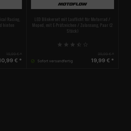
cal Racing,
LED Blinkerset mit Lauflicht für Motorrad /
Spi
d hinten
Moped, mit E-Prüfzeichen / Zulassung, Paar (2
Stück)
19,99 € *
39,99 € *
10,99 € *
19,99 € *
Sofort versandfertig