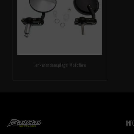
Lenkerendenspiegel Motoflow
INF