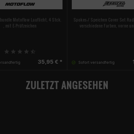
rbundle Motoflow Lauflicht, 4 Stck.
Spokes-/ Speichen Cover Set Radi
, mit E-Prüfzeichen
verschiedene Farben, vorne un
35,95 € *
ersandfertig
Sofort versandfertig
ZULETZT ANGESEHEN