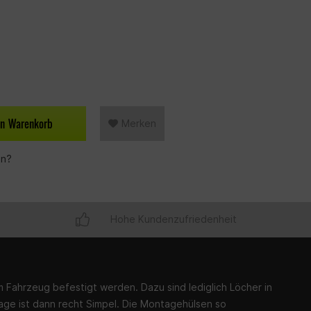
en
Warenkorb
Merken
en?
Hohe Kundenzufriedenheit
 Fahrzeug befestigt werden. Dazu sind lediglich Löcher in
tage ist dann recht Simpel. Die Montagehülsen so