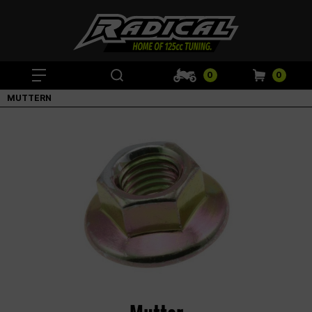
0
0
MUTTERN