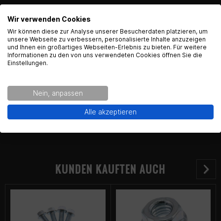
Wir verwenden Cookies
Kontaktinformationen des Herstellers:
English Language recognized
Wir können diese zur Analyse unserer Besucherdaten platzieren, um
Gearparts GmbH
unsere Webseite zu verbessern, personalisierte Inhalte anzuzeigen
und Ihnen ein großartiges Webseiten-Erlebnis zu bieten. Für weitere
Hey! Our Shop recognized that you are from USA.
Im Langgewann 5-7
Informationen zu den von uns verwendeten Cookies öffnen Sie die
Would you like to see the english Version of Radical
65719 Hofheim am Taunus
Einstellungen.
Racing?
Kontakt:
support@gearpart24.de
Nein, anpassen
Yes!
No thanks.
Alle akzeptieren
KUNDEN KAUFTEN AUCH