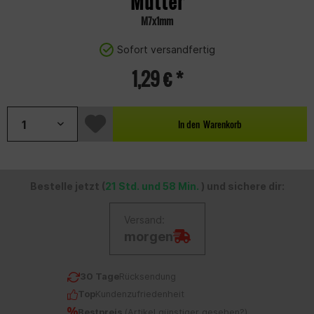
Mutter
M7x1mm
Sofort versandfertig
1,29 € *
In den
Warenkorb
Bestelle jetzt (
21 Std. und 58 Min.
) und sichere dir:
Versand:
morgen
30 Tage
Rücksendung
Top
Kundenzufriedenheit
Bestpreis
(
Artikel günstiger gesehen?
)