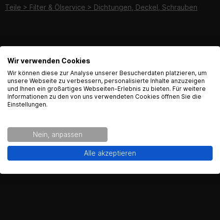
Teile > Filter & Ölservice > Dichtungen, Deckel, Schrauben
Bewertungen
Wir verwenden Cookies
Bewerten
English Language recognized
Wir können diese zur Analyse unserer Besucherdaten platzieren, um
unsere Webseite zu verbessern, personalisierte Inhalte anzuzeigen
und Ihnen ein großartiges Webseiten-Erlebnis zu bieten. Für weitere
Hey! Our Shop recognized that you are from USA.
Informationen zu den von uns verwendeten Cookies öffnen Sie die
Would you like to see the english Version of Radical
Einstellungen.
Racing?
FAQ
Nein, anpassen
Yes!
No thanks.
Alle akzeptieren
Hier findest du die häufigsten Fragen und die dazugehörigen
Antworten zu diesem Artikel.