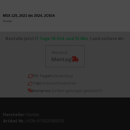
MSX 125, 2021 bis 2024, JC92A
Honda
Bestelle jetzt (
1 Tage 18 Std. und 15 Min.
) und sichere dir:
Versand:
Montag
30 Tage
Rücksendung
Top
Kundenzufriedenheit
Bestpreis
(
Artikel günstiger gesehen?
)
Hersteller:
Honda
Artikel-Nr.:
HON-91302PA9003