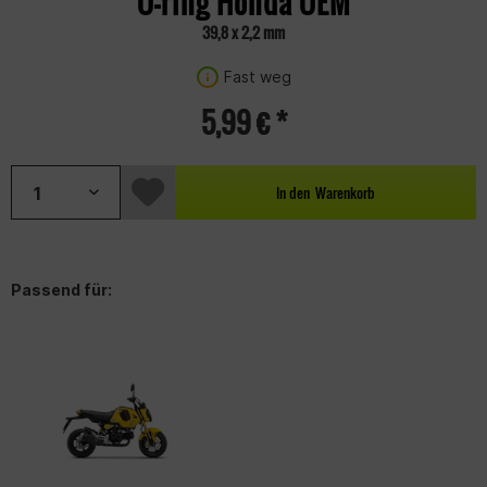
O-ring Honda OEM
39,8 x 2,2 mm
Fast weg
5,99 € *
In den
Warenkorb
Passend für: