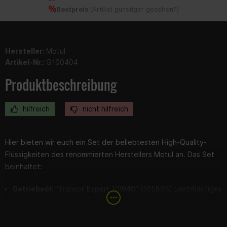
Bestpreis
(
Artikel günstiger gesehen?
)
Hersteller:
Motul
Artikel-Nr.:
G100404
Produktbeschreibung
hilfreich
nicht hilfreich
Hier bieten wir euch ein Set der beliebtesten High-Quality-
Flüssigkeiten des renommierten Herstellers Motul an. Das Set
beinhaltet:
Getriebeöl:
"Transoil Expert 10W40" (
105895)
Leichtläufiges
Getriebeöl das mit Esther stabilisiert wird. Die Viskosität von
10W40 wird von den meisten Herstellern von 50cc Motoren
empfohlen.