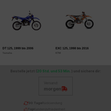
DT 125, 1999 bis 2006
EXC 125, 1998 bis 2016
S
Yamaha
KTM
K
Bestelle jetzt (
20 Std. und 53 Min.
) und sichere dir:
Versand:
morgen
30 Tage
Rücksendung
Top
Kundenzufriedenheit