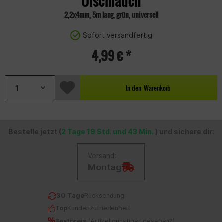
Ölschlauch
2,2x4mm, 5m lang, grün, universell
Sofort versandfertig
4,99 € *
In den
Warenkorb
Bestelle jetzt (
2 Tage 19 Std. und 43 Min.
) und sichere dir:
Versand:
Montag
30 Tage
Rücksendung
Top
Kundenzufriedenheit
Bestpreis
(
Artikel günstiger gesehen?
)