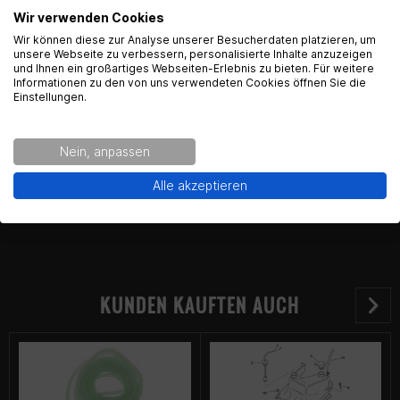
Wir verwenden Cookies
English Language recognized
Kontaktinformationen des Herstellers:
Wir können diese zur Analyse unserer Besucherdaten platzieren, um
unsere Webseite zu verbessern, personalisierte Inhalte anzuzeigen
Gearparts GmbH
und Ihnen ein großartiges Webseiten-Erlebnis zu bieten. Für weitere
Hey! Our Shop recognized that you are from USA.
Informationen zu den von uns verwendeten Cookies öffnen Sie die
Im Langgewann 5-7
Would you like to see the english Version of Radical
Einstellungen.
65719 Hofheim am Taunus
Racing?
Kontakt:
support@gearpart24.de
Nein, anpassen
Yes!
No thanks.
Alle akzeptieren
KUNDEN KAUFTEN AUCH