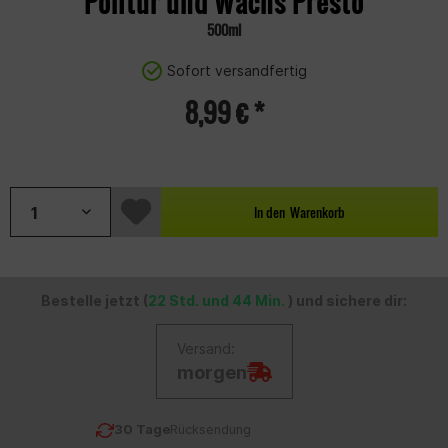
Politur und Wachs Presto
500ml
Sofort versandfertig
8,99 € *
Inhalt:
0.5 Liter (17,98 € * / 1 Liter)
In den
Warenkorb
Bestelle jetzt (
22 Std. und 44 Min.
) und sichere dir:
Versand:
morgen
30 Tage
Rücksendung