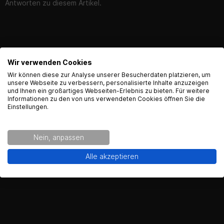
Antworten zu diesem Artikel.
Produktsicherheit
Wir verwenden Cookies
English Language recognized
Wir können diese zur Analyse unserer Besucherdaten platzieren, um
unsere Webseite zu verbessern, personalisierte Inhalte anzuzeigen
und Ihnen ein großartiges Webseiten-Erlebnis zu bieten. Für weitere
Hey! Our Shop recognized that you are from USA.
Informationen zu den von uns verwendeten Cookies öffnen Sie die
Kontaktinformationen des Herstellers:
Would you like to see the english Version of Radical
Einstellungen.
Racing?
European Aerosols
Kurt-Vogelsang-Stra§e 6
Nein, anpassen
74855 Ha§mersheim
Yes!
No thanks.
Alle akzeptieren
Kontakt: https://www.motip.com/de-de/kontakt