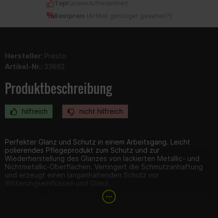
Top
Kundenzufriedenheit
Bestpreis
(
Artikel günstiger gesehen?
)
Hersteller:
Presto
Artikel-Nr.:
33662
Produktbeschreibung
hilfreich
nicht hilfreich
Perfekter Glanz und Schutz in einem Arbeitsgang. Leicht
polierendes Pflegeprodukt zum Schutz und zur
Wiederherstellung des Glanzes von lackierten Metallic- und
Nichtmetallic-Oberflächen. Verringert die Schmutzanhaftung
und erzeugt einen langanhaltenden Schutz vor
Witterungseinflüssen und Glanz.
Eigenschaften:
Leicht polierend
Benutzerfreundlich