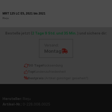
MRT 125 LC E5, 2021 bis 2021
Rieju
Bestelle jetzt (
2 Tage 9 Std. und 35 Min.
) und sichere dir:
Versand:
Montag
30 Tage
Rücksendung
Top
Kundenzufriedenheit
Bestpreis
(
Artikel günstiger gesehen?
)
Hersteller:
Rieju
Artikel-Nr.:
0-228.008.0025