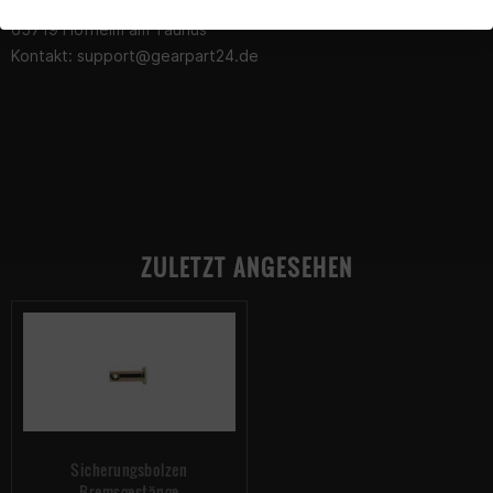
Im Langgewann 5-7
65719 Hofheim am Taunus
Kontakt:
support@gearpart24.de
ZULETZT ANGESEHEN
Sicherungsbolzen
Bremsgestänge