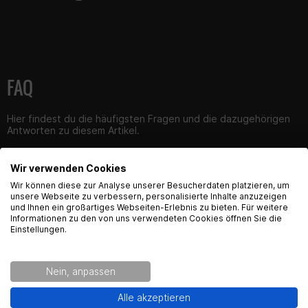
FAQ
Hier findest du die häufigsten Fragen und die dazugehörigen
Antworten zu diesem Artikel.
Wir verwenden Cookies
English Language recognized
Wir können diese zur Analyse unserer Besucherdaten platzieren, um
unsere Webseite zu verbessern, personalisierte Inhalte anzuzeigen
und Ihnen ein großartiges Webseiten-Erlebnis zu bieten. Für weitere
Produktsicherheit
Hey! Our Shop recognized that you are from USA.
Informationen zu den von uns verwendeten Cookies öffnen Sie die
Would you like to see the english Version of Radical
Einstellungen.
Racing?
Kontaktinformationen des Herstellers:
Nein, anpassen
Gearparts GmbH
Yes!
No thanks.
Alle akzeptieren