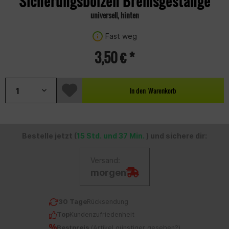
Sicherungsbolzen Bremsgestänge
universell, hinten
Fast weg
3,50 € *
In den
Warenkorb
Bestelle jetzt (
15 Std. und 37 Min.
) und sichere dir:
Versand:
morgen
30 Tage
Rücksendung
Top
Kundenzufriedenheit
Bestpreis
(
Artikel günstiger gesehen?
)