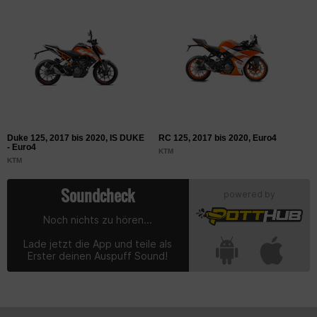
Duke 125, 2017 bis 2020, IS DUKE
RC 125, 2017 bis 2020, Euro4
D
- Euro4
KTM
K
KTM
Soundcheck
powered by
Noch nichts zu hören...
Lade jetzt die App und teile als
Erster deinen Auspuff Sound!