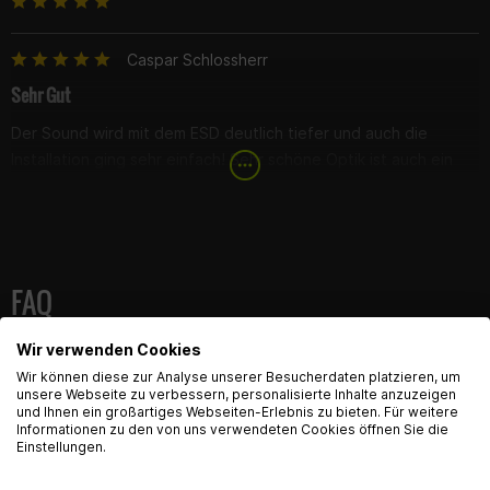
Caspar Schlossherr
Sehr Gut
Der Sound wird mit dem ESD deutlich tiefer und auch die
Installation ging sehr einfach! Sehr schöne Optik ist auch ein
kaufargument ;)
FAQ
Wir verwenden Cookies
Hier findest du die häufigsten Fragen und die dazugehörigen
English Language recognized
Antworten zu diesem Artikel.
Wir können diese zur Analyse unserer Besucherdaten platzieren, um
unsere Webseite zu verbessern, personalisierte Inhalte anzuzeigen
und Ihnen ein großartiges Webseiten-Erlebnis zu bieten. Für weitere
Hey! Our Shop recognized that you are from USA.
Informationen zu den von uns verwendeten Cookies öffnen Sie die
Lieferumfang
Would you like to see the english Version of Radical
Einstellungen.
Racing?
Ist der Auspuff für die RC zugelassen?