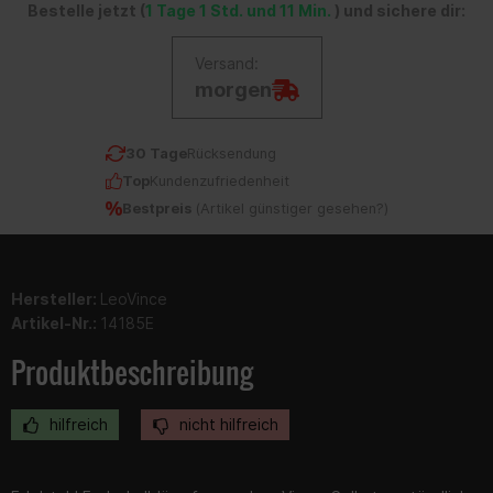
Bestelle jetzt (
1 Tage 1 Std. und 11 Min.
) und sichere dir:
Versand:
morgen
30 Tage
Rücksendung
Top
Kundenzufriedenheit
Bestpreis
(
Artikel günstiger gesehen?
)
Hersteller:
LeoVince
Artikel-Nr.:
14185E
Produktbeschreibung
hilfreich
nicht hilfreich