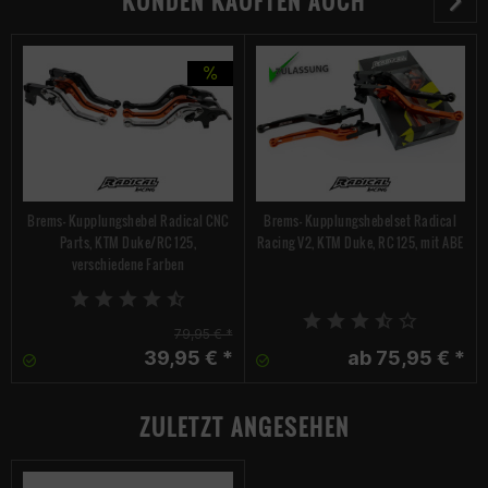
KUNDEN KAUFTEN AUCH
Brems- Kupplungshebel Radical CNC
Brems- Kupplungshebelset Radical
Parts, KTM Duke/RC 125,
Racing V2, KTM Duke, RC 125, mit ABE
verschiedene Farben
79,95 € *
39,95 € *
ab 75,95 € *
ZULETZT ANGESEHEN