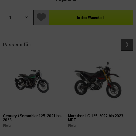
In den
Warenkorb
Passend für:
Century / Scrambler 125, 2021 bis
Marathon LC 125, 2022 bis 2023,
M
2023
MRT
2
Rieju
Rieju
Ri