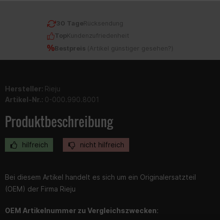
30 Tage
Rücksendung
Top
Kundenzufriedenheit
Bestpreis
(
Artikel günstiger gesehen?
)
Hersteller:
Rieju
Artikel-Nr.:
0-000.990.8001
Produktbeschreibung
hilfreich
nicht hilfreich
Bei diesem Artikel handelt es sich um ein Originalersatzteil
(OEM) der Firma Rieju
OEM Artikelnummer zu Vergleichszwecken
: