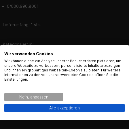
0/000.990.8001
Lieferumfang: 1 stk.
Kategorisiert in:
Wir verwenden Cookies
Explosionszeichnungen
English Language recognized
Wir können diese zur Analyse unserer Besucherdaten platzieren, um
Optik & Styling > Spiegel > Ersatzspiegel
unsere Webseite zu verbessern, personalisierte Inhalte anzuzeigen
und Ihnen ein großartiges Webseiten-Erlebnis zu bieten. Für weitere
Hey! Our Shop recognized that you are from USA.
Informationen zu den von uns verwendeten Cookies öffnen Sie die
Would you like to see the english Version of Radical
Einstellungen.
Racing?
Bewertungen
Bewerten
Nein, anpassen
Yes!
No thanks.
Alle akzeptieren