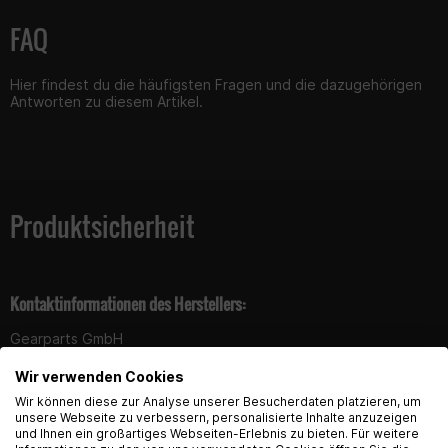
FAQ
Hier findest du die häufigsten Fragen und die dazugehörigen
Antworten zu diesem Artikel.
Produktsicherheit
Kontaktinformationen des Herstellers:
Gearparts GmbH
Im Langgewann 5-7
Wir verwenden Cookies
65719 Hofheim am Taunus
English Language recognized
Wir können diese zur Analyse unserer Besucherdaten platzieren, um
Kontakt:
support@gearpart24.de
unsere Webseite zu verbessern, personalisierte Inhalte anzuzeigen
und Ihnen ein großartiges Webseiten-Erlebnis zu bieten. Für weitere
Hey! Our Shop recognized that you are from USA.