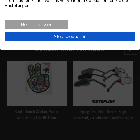
Informationen zu den von uns verwendeten Cookies öffnen Sie die
Would you like to see the english Version of Radical
Einstellungen.
Racing?
Nein, anpassen
Yes!
No thanks.
Alle akzeptieren
KUNDEN KAUFTEN AUCH
Stickerbomb Sticker, Peace,
Spiegel Set Motoflow F1 Edge,
Aufklebergröße 10x12cm
universal, verschiedene Ausführungen