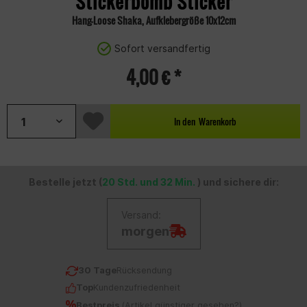
Stickerbomb Sticker
Hang-Loose Shaka, Aufklebergröße 10x12cm
Sofort versandfertig
4,00 € *
In den
Warenkorb
Bestelle jetzt (
20 Std. und 32 Min.
) und sichere dir:
Versand:
morgen
30 Tage
Rücksendung
Top
Kundenzufriedenheit
Bestpreis
(
Artikel günstiger gesehen?
)