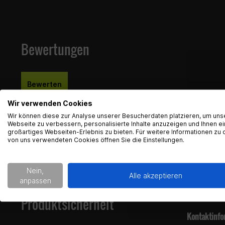
Passend für
Vespa GT
Bewertungen
Lieferumfan
1x Vorde
Bewerten
Wir verwenden Cookies
Wir können diese zur Analyse unserer Besucherdaten platzieren, um uns
Webseite zu verbessern, personalisierte Inhalte anzuzeigen und Ihnen ei
großartiges Webseiten-Erlebnis zu bieten. Für weitere Informationen zu 
FAQ
von uns verwendeten Cookies öffnen Sie die Einstellungen.
Hier finde
Nein,
Alle akzeptieren
anpassen
Produktsicherheit
Kontaktinfo