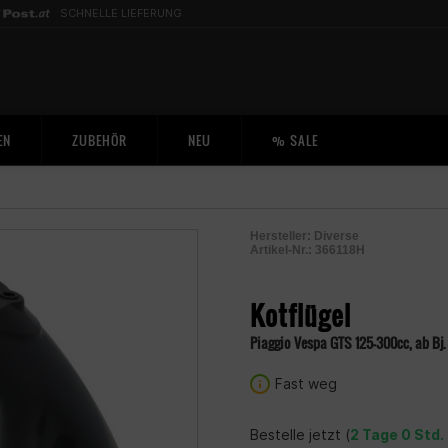
SCHNELLE LIEFERUNG
EN
ZUBEHÖR
NEU
% SALE
Hersteller:
Diverse
Artikel-Nr.:
366118H
2005283500009
Kotflügel
Piaggio Vespa GTS 125-300cc, ab Bj.
Fast weg
Bestelle jetzt (
2 Tage 0 Std.