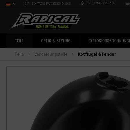
125CCM EXPERTE
30 TAGE RÜCKSENDUNG
Deutsch
Sprachauswahl
TEILE
OPTIK & STYLING
EXPLOSIONSZEICHNUNG
Teile
Verkleidungsteile
Kotflügel & Fender