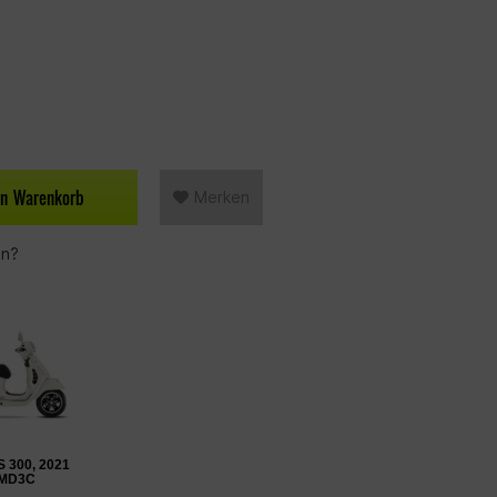
en
Warenkorb
Merken
en?
 300, 2021
, MD3C