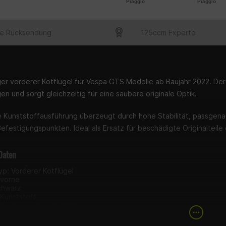
Piaggio
Piaggio
e Rücksendung
125ccm Experte
er vorderer Kotflügel für Vespa GTS Modelle ab Baujahr 2022. Der
en und sorgt gleichzeitig für eine saubere originale Optik.
e Kunststoffausführung überzeugt durch hohe Stabilität, passgen
Befestigungspunkten. Ideal als Ersatz für beschädigte Originalteile
Daten
yp: Vorderer Kotflügel
 vorne
chwarz
 Kunststoff
leichsnummer: 651029
ue Ausführung
 Montage