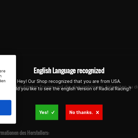
S 125/200/250/300 ab Bj. 2022
g
rer Kotflügel schwarz
English Language recognized
ere
n
den
Hey! Our Shop recognized that you are from USA.
st du die häufigsten Fragen und die dazugehörigen Antworten zu di
Would you like to see the english Version of Radical Racing?
Yes!
No thanks.
rmationen des Herstellers: