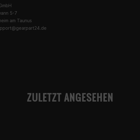
 GmbH
wann 5-7
heim am Taunus
pport@gearpart24.de
ZULETZT ANGESEHEN