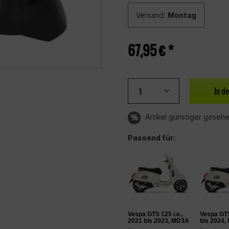
Versand:
Montag
67,95 € *
In d
Artikel günstiger geseh
Passend für:
Vespa GTS 125 i.e.,
Vespa GTS
2021 bis 2023, MD3A
bis 2024