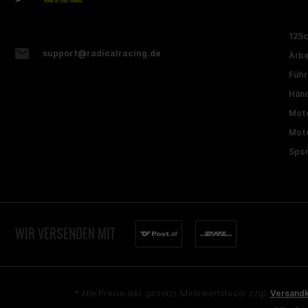
125
support@radicalracing.de
Arbe
Führ
Händ
Moto
Moto
Spon
WIR VERSENDEN MIT
* Alle Preise inkl. gesetzl. Mehrwertsteuer zzgl.
Versand