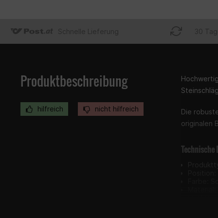
Schnelle Lieferung
30 Tag
Produktbeschreibung
Hochwertig
Steinschläg
hilfreich
nicht hilfreich
Die robust
originalen 
Technische 
Produktt
Position:
Farbe: S
Material:
OEM Verg
Passgena
Einfache