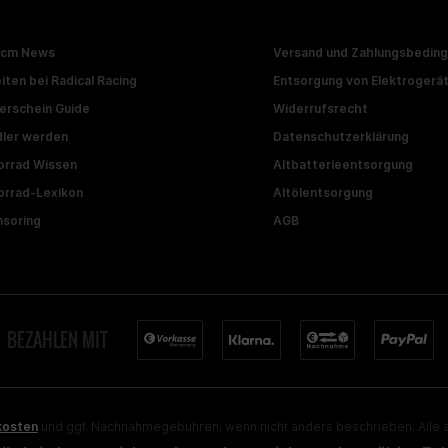
ccm News
Versand und Zahlungsbedin
iten bei Radical Racing
Entsorgung von Elektrogerä
erschein Guide
Widerrufsrecht
ler werden
Datenschutzerklärung
rrad Wissen
Altbatterieentsorgung
rrad-Lexikon
Altölentsorgung
soring
AGB
BEZAHLEN MIT
kosten
und ggf. Nachnahmegebühren, wenn nicht anders beschrieben. Alle a