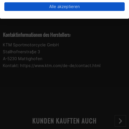
Yes!
No thanks.
Alle akzeptieren
Produktsicherheit
Kontaktinformationen des Herstellers:
KTM Sportmotorcycle GmbH
Stallhofnerstra§e 3
A-5230 Mattighofen
Kontakt: https://www.ktm.com/de-de/contact.html
KUNDEN KAUFTEN AUCH