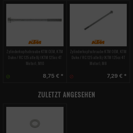
Zylinderkopfschraube KTM OEM, KTM
Zylinderkopfschraube KTM OEM, KTM
Duke / RC 125 alle Bj (KTM 125cc 4T
Duke / RC 125 alle Bj (KTM 125cc 4T
Motor), M10
Motor), M8
8,75 € *
7,29 € *
ZULETZT ANGESEHEN