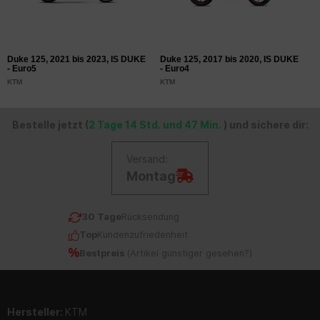
Duke 125, 2021 bis 2023, IS DUKE
Duke 125, 2017 bis 2020, IS DUKE
D
- Euro5
- Euro4
K
KTM
KTM
Bestelle jetzt (
2 Tage 14 Std. und 47 Min.
) und sichere dir:
Versand:
Montag
30 Tage
Rücksendung
Top
Kundenzufriedenheit
Bestpreis
(
Artikel günstiger gesehen?
)
Hersteller:
KTM