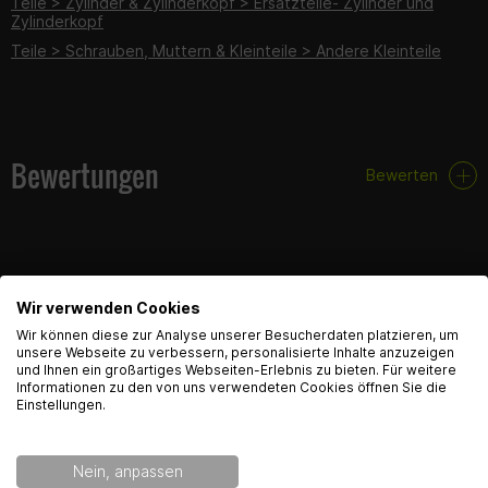
Teile > Zylinder & Zylinderkopf > Ersatzteile- Zylinder und
Zylinderkopf
Teile > Schrauben, Muttern & Kleinteile > Andere Kleinteile
Bewertungen
Bewerten
Wir verwenden Cookies
FAQ
English Language recognized
Wir können diese zur Analyse unserer Besucherdaten platzieren, um
unsere Webseite zu verbessern, personalisierte Inhalte anzuzeigen
und Ihnen ein großartiges Webseiten-Erlebnis zu bieten. Für weitere
Hey! Our Shop recognized that you are from USA.
Hier findest du die häufigsten Fragen und die dazugehörigen
Informationen zu den von uns verwendeten Cookies öffnen Sie die
Antworten zu diesem Artikel.
Would you like to see the english Version of Radical
Einstellungen.
Racing?
Nein, anpassen