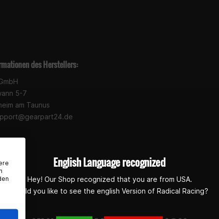
rmationen des Herstellers:
 GmbH
wann 5-7
heim am Taunus
pport@gearpart24.de
English Language recognized
ere
n
den
Hey! Our Shop recognized that you are from USA.
Would you like to see the english Version of Radical Racing?