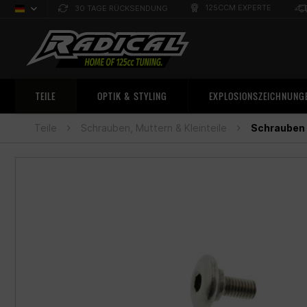
125CCM EXPERTE
30 TAGE RÜCKSENDUNG
Deutsch
Sprachauswahl
TEILE
OPTIK & STYLING
EXPLOSIONSZEICHNUNG
Teile
Schrauben, Muttern & Kleinteile
Schrauben 