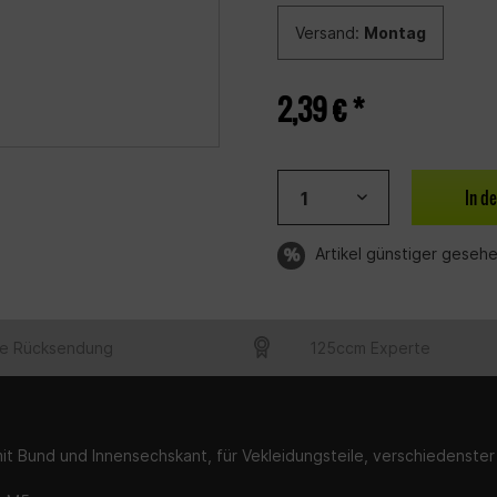
Versand:
Montag
2,39 € *
In d
Artikel günstiger geseh
e Rücksendung
125ccm Experte
it Bund und Innensechskant, für Vekleidungsteile, verschiedenste