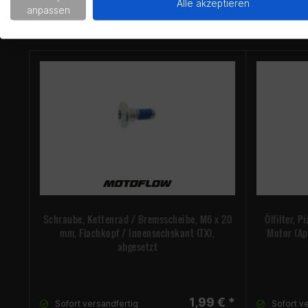
Alle akzeptieren
anpassen
Schraube, Kettenrad / Bremsscheibe, M6 x 20
Ölfilter, 
mm, Flachkopf / Innensechskant (TX),
Motor (Ap
abgesetzt
1,99 € *
Sofort versandfertig
Sofort v