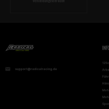
Verkleidungsschraube
INF
125
support@radicalracing.de
Arbe
Führ
Händ
Moto
Moto
Spon