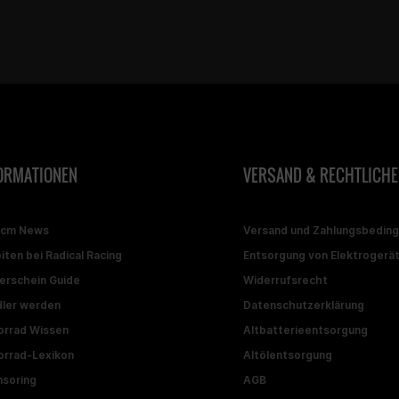
ORMATIONEN
VERSAND & RECHTLICHE
ccm News
Versand und Zahlungsbedin
iten bei Radical Racing
Entsorgung von Elektrogerä
erschein Guide
Widerrufsrecht
ler werden
Datenschutzerklärung
rrad Wissen
Altbatterieentsorgung
rrad-Lexikon
Altölentsorgung
soring
AGB