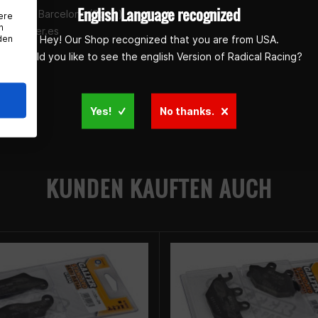
English Language recognized
ollers - Barcelona (Spain)
ere
n
fo@galfer.es
den
Hey! Our Shop recognized that you are from USA.
Would you like to see the english Version of Radical Racing?
Yes!
No thanks.
KUNDEN KAUFTEN AUCH