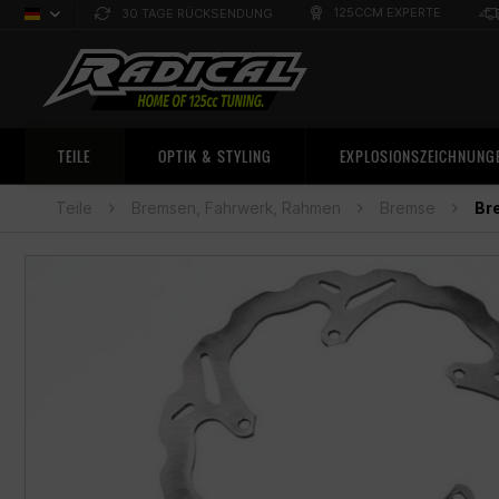
125CCM EXPERTE
30 TAGE RÜCKSENDUNG
Deutsch
Sprachauswahl
TEILE
OPTIK & STYLING
EXPLOSIONSZEICHNUNG
Teile
Bremsen, Fahrwerk, Rahmen
Bremse
Br