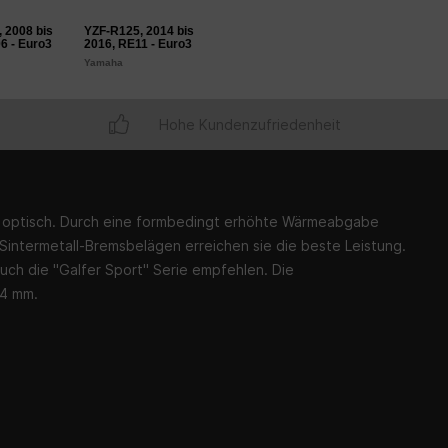
 2008 bis
YZF-R125, 2014 bis
6 - Euro3
2016, RE11 - Euro3
Yamaha
Hohe Kundenzufriedenheit
h optisch. Durch eine formbedingt erhöhte Wärmeabgabe
 Sintermetall-Bremsbelägen erreichen sie die beste Leistung.
uch die "Galfer Sport" Serie empfehlen. Die
 4 mm.