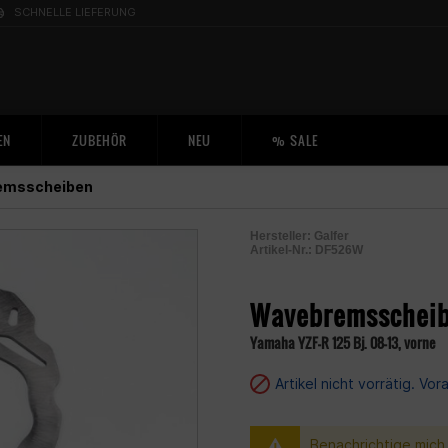
SCHNELLE LIEFERUNG
EN
ZUBEHÖR
NEU
% SALE
emsscheiben
Hersteller:
Galfer
Artikel-Nr.:
DF526W
2000864300009
Wavebremsscheib
Yamaha YZF-R 125 Bj. 08-13, vorne
Artikel nicht vorrätig. Vo
Benachrichtige mich, 