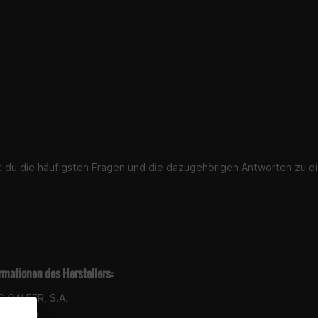
st du die häufigsten Fragen und die dazugehörigen Antworten zu di
rmationen des Herstellers:
 GALFER, S.A.
meló, 50