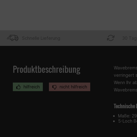
Schnelle Lieferung
30 Tag
Produktbeschreibung
Wavebremss
verringert 
Wenn Ihr a
hilfreich
nicht hilfreich
Wavebremss
Technische 
Maße: 2
5-Loch B