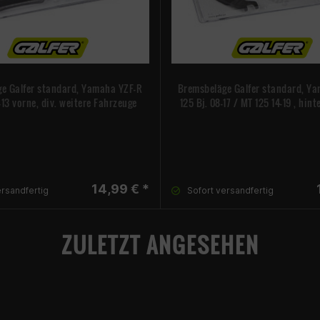
e Galfer standard, Yamaha YZF-R
Bremsbeläge Galfer standard, Y
-13 vorne, div. weitere Fahrzeuge
125 Bj. 08-17 / MT 125 14-19 , hin
14,99 € *
ersandfertig
Sofort versandfertig
ZULETZT ANGESEHEN