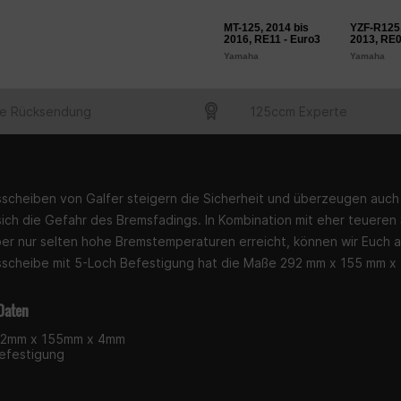
MT-125, 2014 bis
YZF-R125,
2016, RE11 - Euro3
2013, RE0
Yamaha
Yamaha
e Rücksendung
125ccm Experte
cheiben von Galfer steigern die Sicherheit und überzeugen auc
sich die Gefahr des Bremsfadings. In Kombination mit eher teueren
ber nur selten hohe Bremstemperaturen erreicht, können wir Euch a
cheibe mit 5-Loch Befestigung hat die Maße 292 mm x 155 mm x
Daten
92mm x 155mm x 4mm
efestigung