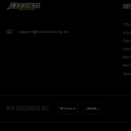
INF
125
support@radicalracing.de
Arbe
Führ
Händ
Moto
Moto
Spon
WIR VERSENDEN MIT