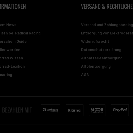
ORMATIONEN
VERSAND & RECHTLICHE
ccm News
Versand und Zahlungsbedin
iten bei Radical Racing
Entsorgung von Elektrogerä
erschein Guide
Widerrufsrecht
ler werden
Datenschutzerklärung
rrad Wissen
Altbatterieentsorgung
rrad-Lexikon
Altölentsorgung
soring
AGB
BEZAHLEN MIT