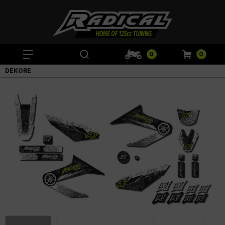
0
0
DEKORE