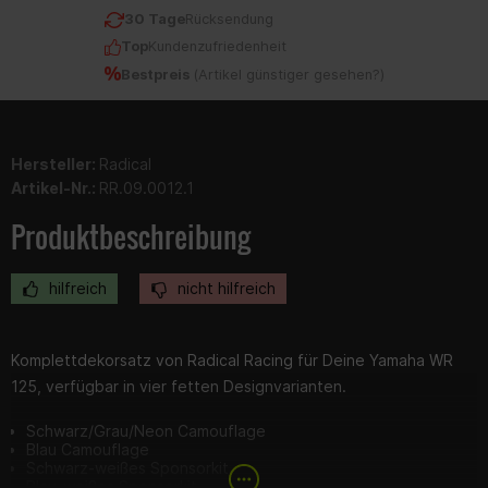
30 Tage
Rücksendung
Top
Kundenzufriedenheit
Bestpreis
(
Artikel günstiger gesehen?
)
Hersteller:
Radical
Artikel-Nr.:
RR.09.0012.1
Produktbeschreibung
hilfreich
nicht hilfreich
Komplettdekorsatz von Radical Racing für Deine Yamaha WR
125, verfügbar in vier fetten Designvarianten.
Schwarz/Grau/Neon Camouflage
Blau Camouflage
Schwarz-weißes Sponsorkit
Blau-weißes Sponsorkit