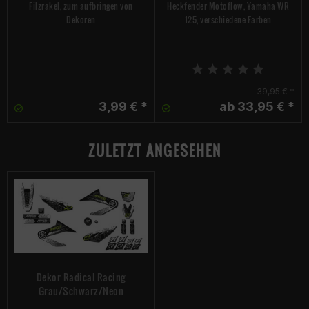
Filzrakel, zum aufbringen von
Heckfender Motoflow, Yamaha WR
eher starke Kontraste? In unserem Shop findest du sicher das
Dekoren
125, verschiedene Farben
passende Dekorset für die WR 125, das genau deinem
Geschmack entspricht. Du hast die Wahl zwischen
verschiedenen Designs und Farben. Und das Beste ist: Das
schicke Optiktuning für die WR 125 kann du ohne viel Aufwand
umsetzen. Jedes Dekor für die Yamaha WR ist genau auf
39,95 € *
3,99 € *
ab 33,95 € *
dieses Modell abgestimmt. Die einzelnen Aufkleber im Dekor
Sticker Kit sind passgenau, du kannst sie mit wenigen
Handgriffen an deinem Bike anbringen. Kleine Sticker einfach
ZULETZT ANGESEHEN
von der Folie abziehen und auf die gereinigte und trockene
Stelle aufkleben. Bei einem kompletten Dekor für die Yamaha
WR solltest du etwas Zeit einplanen, damit das Ergebnis
perfekt wird. Für die großen Sticker benötigst du lediglich eine
Sprühflasche mit Wasser und etwas Spülmittel und eventuell
einen Heißluftföhn. Alles Weitere, beispielsweise ein Rakel, ist
bereits bei jedem Dekorset für die WR 125 enthalten.
Dekor Radical Racing
Grau/Schwarz/Neon
Das Dekor für die Yamaha WR perfekt anbringen