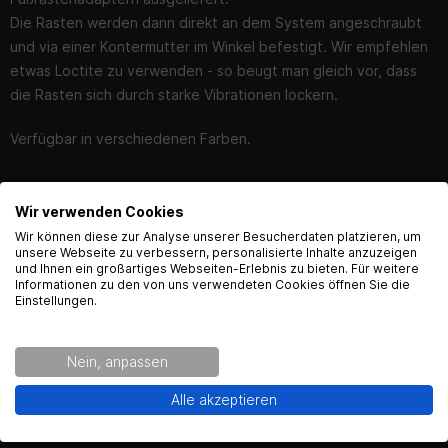
Die Rasten werden dann direkt an dem System angeschraubt
und via einer Kontermutter im Winkel befestigt. Wir empfehlen
etwas Loctite zu verwenden - so beugt man gleich vor, dass
die Rasten sich durch starke Vibrationen lockern.
Verfügbar in verschiedenen Farben.
Wir verwenden Cookies
English Language recognized
Wir können diese zur Analyse unserer Besucherdaten platzieren, um
unsere Webseite zu verbessern, personalisierte Inhalte anzuzeigen
Bewertungen
Bewerten
und Ihnen ein großartiges Webseiten-Erlebnis zu bieten. Für weitere
Hey! Our Shop recognized that you are from USA.
Informationen zu den von uns verwendeten Cookies öffnen Sie die
Would you like to see the english Version of Radical
Einstellungen.
Racing?
Nein, anpassen
Yes!
No thanks.
FAQ
Alle akzeptieren