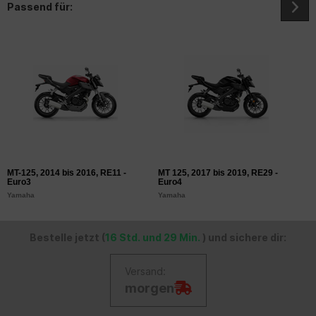
Passend für:
MT-125, 2014 bis 2016, RE11 -
MT 125, 2017 bis 2019, RE29 -
M
Euro3
Euro4
E
Yamaha
Yamaha
Y
Bestelle jetzt (
16 Std. und 29 Min.
) und sichere dir:
Versand:
morgen