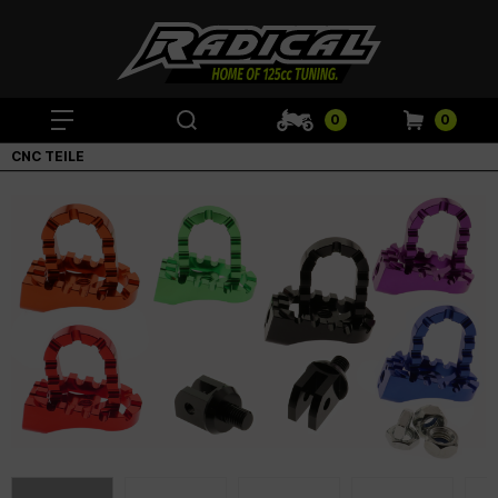
0
0
CNC TEILE