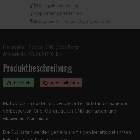
30 Tage
Rücksendung
Top
Kundenzufriedenheit
Bestpreis
(
Artikel günstiger gesehen?
)
Hersteller:
Radical CNC Optic Parts
Artikel-Nr.:
RR.01.017-C-BK
Produktbeschreibung
hilfreich
nicht hilfreich
Motocross Fußrasten mit verbreiterter Aufstandsfläche und
verbessertem Grip. Gefertigt aus CNC gefrästem und
eloxiertem Aluminium.
Die Fußrasten werden gemeinsam mit den bereits bekannten
Fußrastenadaptern ausgeliefert.