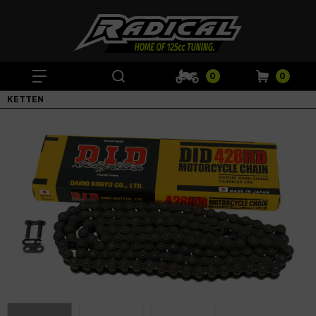
0
0
KETTEN