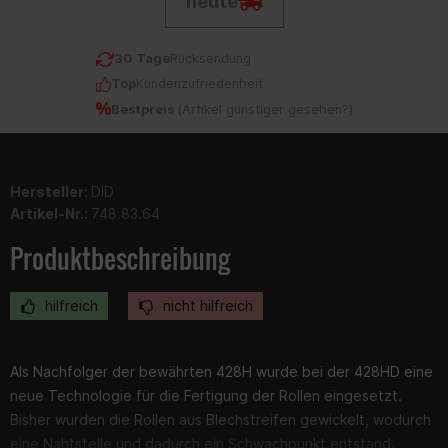
heute
30 Tage
Rücksendung
Top
Kundenzufriedenheit
Bestpreis
(
Artikel günstiger gesehen?
)
Hersteller:
DID
Artikel-Nr.:
748.83.64
Produktbeschreibung
hilfreich
nicht hilfreich
Als Nachfolger der bewährten 428H wurde bei der 428HD eine
neue Technologie für die Fertigung der Rollen eingesetzt.
Bisher wurden die Rollen aus Blechstreifen gewickelt, wodurch
eine Nahtstelle und dadurch ein Schwachpunkt entstand.