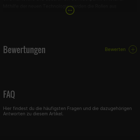
Mithilfe der neuen Technologie werden die Rollen aus
Rundmaterial hergestellt und eine Nahtstelle so vermieden.
Im Vergleich zur Standardkette 428D ist die 428HD verstärkt
durch dickere Laschen und weist daher eine deutlich höhere
Zugfestigkeit auf.
Bewertungen
Bewerten
Technische Daten:
Verstärkung: Standard
FAQ
Ausführung: offen
Zugfestigkeit: 2390 kg
Laufleistungsindex: x150
Hier findest du die häufigsten Fragen und die dazugehörigen
Antworten zu diesem Artikel.
Wichtig
: Achtet beim Kauf einer Kette besonders auf die
Zugfestigkeit und den Laufleistungsindex. Diese beschreiben
die Qualität der Kette und machen sie einfach vergleichbar.