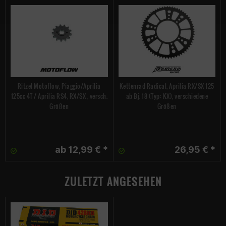
Ritzel Motoflow, Piaggio/Aprilia
Kettenrad Radical, Aprilia RX/SX 125
125cc 4T / Aprilia RS4, RX/SX , versch.
ab Bj. 18 (Typ: KX), verschiedene
Größen
Größen
ab 12,99 € *
26,95 € *
ZULETZT ANGESEHEN