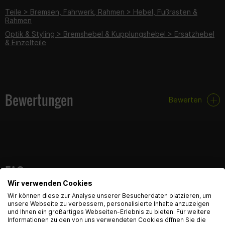
Teile > Bremsen, Fahrwerk, Rahmen > Hebel, Fußrasten &
Rahmen
Optik & Styling > Bremshebel & Kupplungshebel > Ersatzhebel
& Einzelteile
Bewertungen
Bewerten
FAQ
Wir verwenden Cookies
English Language recognized
Hier findest du die häufigsten Fragen und die dazugehörigen
Wir können diese zur Analyse unserer Besucherdaten platzieren, um
Antworten zu diesem Artikel.
unsere Webseite zu verbessern, personalisierte Inhalte anzuzeigen
und Ihnen ein großartiges Webseiten-Erlebnis zu bieten. Für weitere
Hey! Our Shop recognized that you are from USA.
Informationen zu den von uns verwendeten Cookies öffnen Sie die