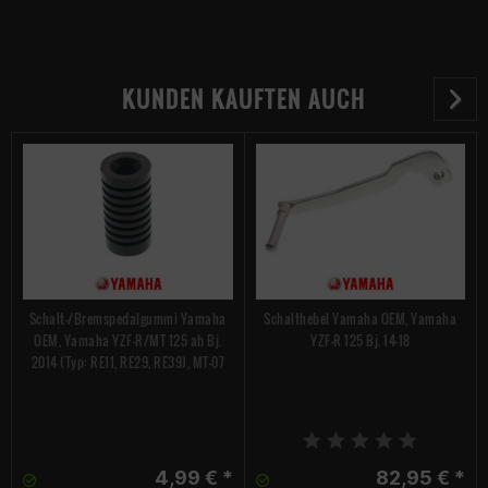
KUNDEN KAUFTEN AUCH
Schalt-/Bremspedalgummi Yamaha
Schalthebel Yamaha OEM, Yamaha
OEM, Yamaha YZF-R/MT 125 ab Bj.
YZF-R 125 Bj. 14-18
2014 (Typ: RE11, RE29, RE39), MT-07
4,99 € *
82,95 € *