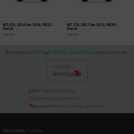
MT-125, 2014 bis 2016, RE11 -
MT 125, 2017 bis 2019, RE29 -
M
Euro3
Euro4
E
Yamaha
Yamaha
Y
Bestelle jetzt (
1 Tage 16 Std. und 50 Min.
) und sichere dir:
Versand:
Montag
30 Tage
Rücksendung
Top
Kundenzufriedenheit
Bestpreis
(
Artikel günstiger gesehen?
)
Hersteller:
Yamaha