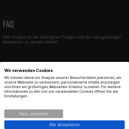
FAQ
Hier findest du die häufigsten Fragen und die dazugehörigen
Antworten zu diesem Artikel.
Wir verwenden Cookies
Produktsicherheit
English Language recognized
Wir können diese zur Analyse unserer Besucherdaten platzieren, um
unsere Webseite zu verbessern, personalisierte Inhalte anzuzeigen
und Ihnen ein großartiges Webseiten-Erlebnis zu bieten. Für weitere
Hey! Our Shop recognized that you are from USA.
Informationen zu den von uns verwendeten Cookies öffnen Sie die
Would you like to see the english Version of Radical
Einstellungen.
Dokumente
Racing?
Produktsicherheitshinweise-Lenker-Griffe-Hebel
Nein, anpassen
Kontaktinformationen des Herstellers:
Yes!
No thanks.
Alle akzeptieren