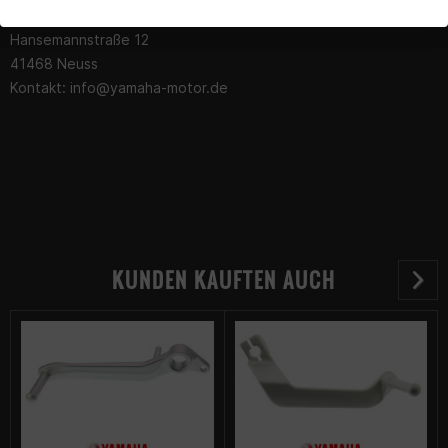
YAMAHA MOTOR EUROPE N.V.
Hansemannstraße 12
41468 Neuss
Kontakt:
info@yamaha-motor.de
KUNDEN KAUFTEN AUCH