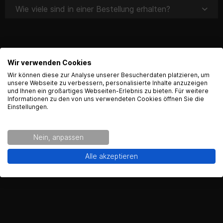
Wie viele sind in einer Bestellung erhalten?
Produktsicherheit
Wir verwenden Cookies
English Language recognized
Wir können diese zur Analyse unserer Besucherdaten platzieren, um
unsere Webseite zu verbessern, personalisierte Inhalte anzuzeigen
und Ihnen ein großartiges Webseiten-Erlebnis zu bieten. Für weitere
Hey! Our Shop recognized that you are from USA.
Informationen zu den von uns verwendeten Cookies öffnen Sie die
Kontaktinformationen des Herstellers:
Would you like to see the english Version of Radical
Einstellungen.
Racing?
Johannes J. Matthies GmbH & Co. KG
Hammerbrookstr. 97
Nein, anpassen
20097 Hamburg
Yes!
No thanks.
Alle akzeptieren
Kontakt:
info-motorrad@matthies.de