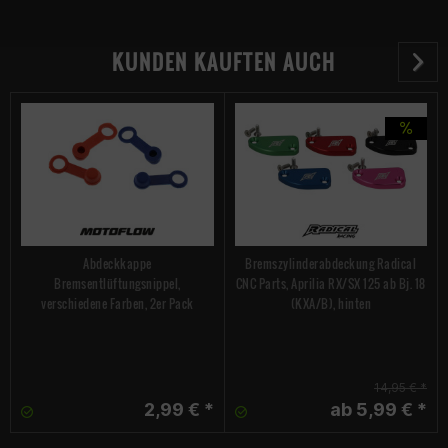
KUNDEN KAUFTEN AUCH
Abdeckkappe
Bremszylinderabdeckung Radical
Bremsentlüftungsnippel,
CNC Parts, Aprilia RX/SX 125 ab Bj. 18
verschiedene Farben, 2er Pack
(KXA/B), hinten
14,95 € *
2,99 € *
ab 5,99 € *