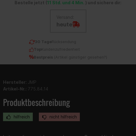
Bestelle jetzt (
11 Std. und 4 Min.
) und sichere dir:
Versand:
heute
30 Tage
Rücksendung
Top
Kundenzufriedenheit
Bestpreis
(
Artikel günstiger gesehen?
)
Hersteller:
JMP
Artikel-Nr.:
775.84.14
Produktbeschreibung
hilfreich
nicht hilfreich